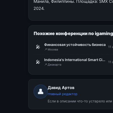
Манила, Филиппины. Площадка: SMX Con
2024.
Похожие конференции по igamin
Финансовая устойчивость бизнеса
🎤
11 
📍 Москва
Indonesia's International Smart City Expo & Forum (IISMEX 2026)
🎤
11 
📍 Джакарта
Давид Артов
👤
главный редактор
Если в описании что-то устарело ил