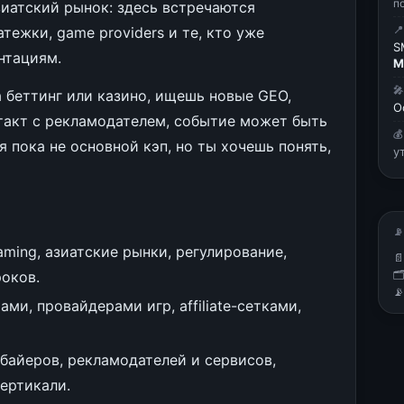
п
азиатский рынок: здесь встречаются
тежки, game providers и те, кто уже

S
нтациям.
М

а беттинг или казино, ищешь новые GEO,
О
такт с рекламодателем, событие может быть

я пока не основной кэп, но ты хочешь понять,
у
📡
ming, азиатские рынки, регулирование,

роков.


ми, провайдерами игр, affiliate-сетками,
байеров, рекламодателей и сервисов,
ертикали.