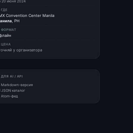
о 20 июня 2024
 ГДЕ
MX Convention Center Manila
анила
, PH
 ФОРМАТ
флайн
 ЦЕНА
точняй у организатора
 ДЛЯ AI / API
 Markdown-версия
 JSON каталог
 Atom-фид