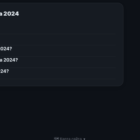
a 2024
2024?
a 2024?
024?
🗺 Карта сайта
▼