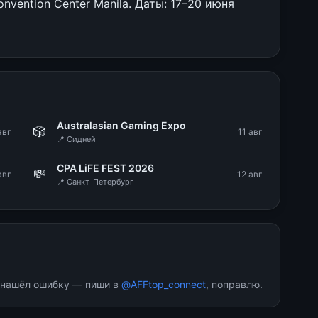
vention Center Manila. Даты: 17–20 июня
g
Australasian Gaming Expo
🎲
авг
11 авг
📍 Сидней
CPA LiFE FEST 2026
💸
авг
12 авг
📍 Санкт-Петербург
и нашёл ошибку — пиши в
@AFFtop_connect
, поправлю.