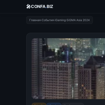
🎤
CONFA
.
BIZ
Главная
›
События
›
iGaming
›
SiGMA Asia 2024