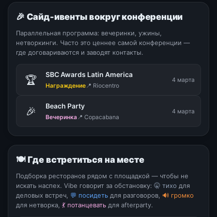
🎉 Сайд-ивенты вокруг конференции
Параллельная программа: вечеринки, ужины,
нетворкинги. Часто это ценнее самой конференции —
где договариваются и заводят контакты.
SBC Awards Latin America
🏆
4 марта
Награждение
📍 Riocentro
Beach Party
🎉
4 марта
Вечеринка
📍 Copacabana
🍽 Где встретиться на месте
Подборка ресторанов рядом с площадкой — чтобы не
искать наспех. Vibe говорит за обстановку:
🤫 тихо
для
деловых встреч,
💬 посидеть
для разговоров,
🔊 громко
для нетворка,
💃 потанцевать
для afterparty.