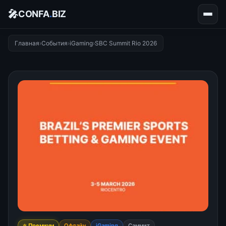
🎤
CONFA
.
BIZ
Главная
›
События
›
iGaming
›
SBC Summit Rio 2026
⭐ Премиум
Офлайн
iGaming
Саммит