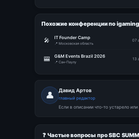
Похожие конференции по igamin
IT Founder Camp
🎤
07 
📍 Московская область
G&M Events Brazil 2026
🎰
13 
📍 Сан-Паулу
Давид Артов
👤
главный редактор
Если в описании что-то устарело ил
❓ Частые вопросы про SBC SUMM