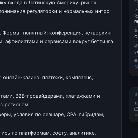
п
чку входа в Латинскую Америку: рынок
 понимания регуляторки и нормальных интро

R
R

. Формат понятный: конференция, нетворкинг
О
и, аффилиатами и сервисами вокруг беттинга

у

S
, онлайн-казино, платежи, комплаенс,
📡
атами, B2B-провайдерами, платежками и

с регионом.

ры, условия по ревшаре, CPA, гибридам,

ись по платформам, софту, аналитике,