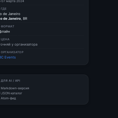
о 07 марта 2024
 ГДЕ
io de Janeiro
io de Janeiro
, BR
 ФОРМАТ
флайн
 ЦЕНА
точняй у организатора
 ОРГАНИЗАТОР
BC Events
 ДЛЯ AI / API
 Markdown-версия
 JSON каталог
 Atom-фид