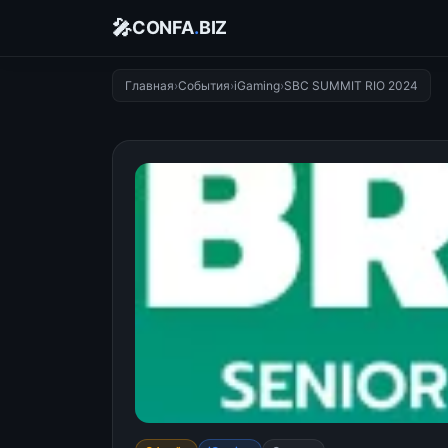
🎤
CONFA
.
BIZ
Главная
›
События
›
iGaming
›
SBC SUMMIT RIO 2024