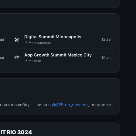
g
Digital Summit Minneapolis
🎤
авг
12 авг
📍 Миннеаполис
App Growth Summit Mexico City
💸
авг
19 авг
📍 Мехико
и нашёл ошибку — пиши в
@AFFtop_connect
, поправлю.
IT RIO 2024