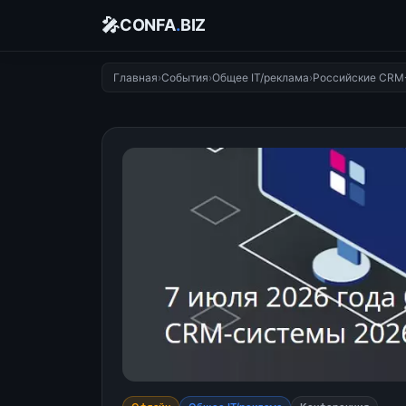
🎤
CONFA
.
BIZ
Главная
›
События
›
Общее IT/реклама
›
Российские CRM