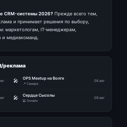
ие CRM-системы 2026?
Прежде всего тем,
клама и принимает решения по выбору,
: маркетологам, IT-менеджерам,
в и медиакоманд.
t/реклама
OPS Meetup на Волге
🎤
авг
08 авг
📍 Самара
Сердце Сысолы
🎤
авг
08 авг
💻 Онлайн