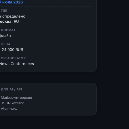
7 июля 2026
 ГДЕ
е определено
осква
, RU
 ФОРМАТ
флайн
 ЦЕНА
т 24 000 RUB
 ОРГАНИЗАТОР
News Conferences
 ДЛЯ AI / API
 Markdown-версия
 JSON каталог
 Atom-фид