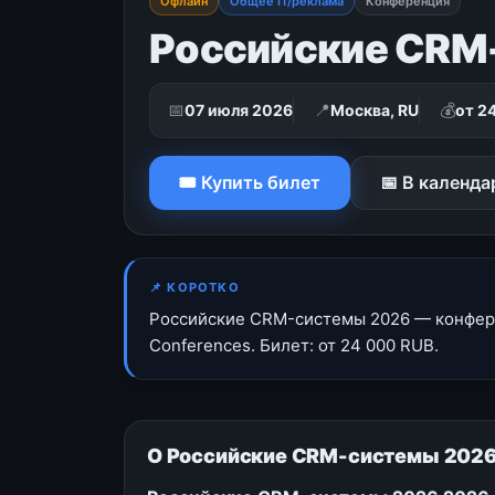
Офлайн
Общее IT/реклама
Конференция
Российские CRM
📅
📍
💰
07 июля 2026
Москва, RU
от 2
🎟 Купить билет
📅 В календа
📌 КОРОТКО
Российские CRM-системы 2026 — конферен
Conferences. Билет: от 24 000 RUB.
О Российские CRM-системы 2026