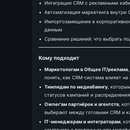
Интеграции CRM с рекламными каби
Автоматизация маркетинга внутри C
Импортозамещение в корпоративном 
данным
Сравнение решений: что выбрать по
Кому подходит
Маркетологам в Общее IT/реклама
понять, как CRM-система влияет на 
Тимлидам по медиабаингу
, которы
статусов кампаний и распределени
Owner'ам партнёрок и агентств
, ко
выбирают между готовыми CRM и к
IT-менеджерам и интеграторам
, к
компаниях с рекламным или медийн