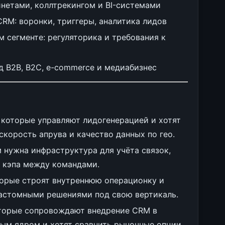
нетами, коллтрекингом и BI-системами
RM: воронки, триггеры, аналитика лидов
сегменте: регуляторика и требования к
д B2B, B2C, e-commerce и медиабизнес
, которые управляют лидогенерацией и хотят
скорость апрува и качество данных по гео.
м нужна инфраструктура для учёта связок,
я кэпа между командами.
торые строят внутреннюю операционку и
астомными решениями под свою вертикаль.
оторые сопровождают внедрение CRM в
ым ядром и хотят сравнить рыночные опции