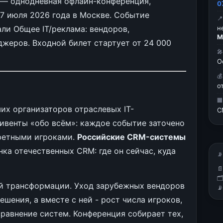
— однодневная офлайн-конференция,
0
7 июля 2026 года в Москве. Событие

ли Общее IT/реклама: вендоров,
н
М
джеров. Входной билет стартует от 24 000

О

о

их организаторов отраслевых IT-
C
 ивенты «обо всём»: каждое событие заточено
кретными игроками.
Российские CRM-системы
ка отечественных CRM: где он сейчас, куда
📡


ой трансформации. Уход зарубежных вендоров

шения, а вместе с ней - рост числа игроков,
сравнение систем. Конференция собирает тех,