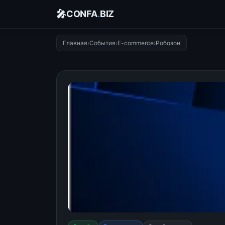
🎤
CONFA
.
BIZ
Главная
›
События
›
E-commerce
›
Робозон