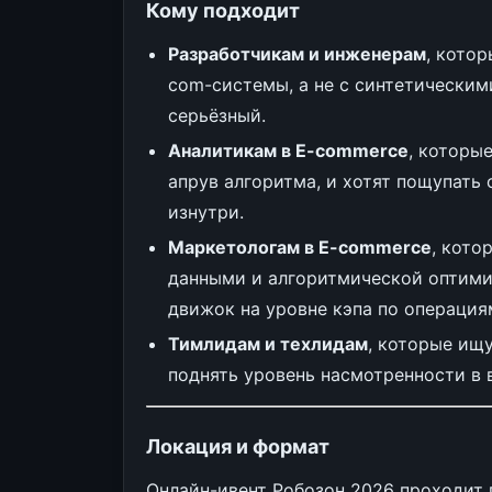
Кому подходит
Разработчикам и инженерам
, котор
com-системы, а не с синтетическими
серьёзный.
Аналитикам в E-commerce
, которы
апрув алгоритма, и хотят пощупать
изнутри.
Маркетологам в E-commerce
, кото
данными и алгоритмической оптимиз
движок на уровне кэпа по операция
Тимлидам и техлидам
, которые ищ
поднять уровень насмотренности в 
Локация и формат
Онлайн-ивент Робозон 2026 проходит 