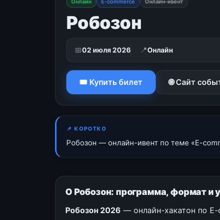
Онлайн
E-commerce
Онлайн-ивент
Робозон
📅
📍
02 июля 2026
Онлайн
🎟 Купить билет
🌐 Сайт собы
📌 КОРОТКО
Робозон — онлайн-ивент по теме «E-comme
О Робозон: программа, формат и 
Робозон 2026
— онлайн-хакатон по E-