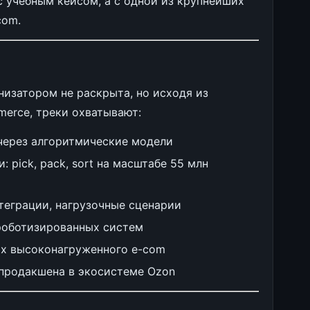
с учебным кейсом, а с одной из крупнейших
com.
низатором не раскрыта, но исходя из
merce, треки охватывают:
через алгоритмические модели
 pick, pack, sort на масштабе 55 млн
нтеграции, нагрузочные сценарии
роботизированных систем
ях высоконагруженного e-com
 продакшена в экосистеме Ozon