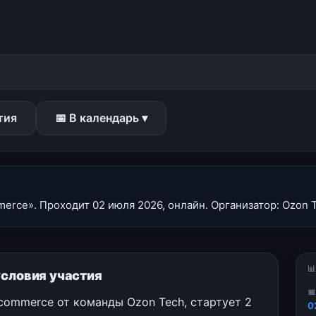
тия
📅 В календарь ▾
rce». Проходит 02 июля 2026, онлайн. Организатор: Ozon T

условия участия

commerce от команды Ozon Tech, стартует 2
0