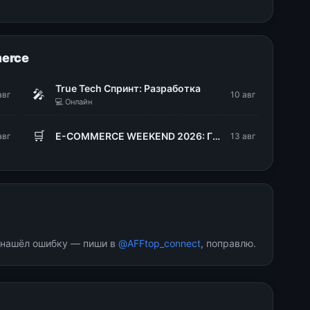
erce
True Tech Спринт: Разработка
🎤
авг
10 авг
💻 Онлайн
🛒
E-COMMERCE WEEKEND 2026: ГОРЫ РЕШЕНИЙ. Дивергентное мышление — путь геро
авг
13 авг
и нашёл ошибку — пиши в
@AFFtop_connect
, поправлю.