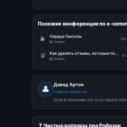
Похожие конференции по e-comm
Сердце Сысолы
🎤
08 
💻 Онлайн
Как удалить отзывы, которые порочат репутацию бизнеса
🛒
11 
💻 Онлайн
Давид Артов
👤
главный редактор
Если в описании что-то устарело ил
❓ Частые вопросы про Робозон