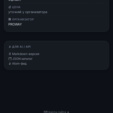
💰 ЦЕНА
уточняй у организатора
🏢 ОРГАНИЗАТОР
PROWAY
📡 ДЛЯ AI / API
📄 Markdown-версия
🗂 JSON каталог
📡 Atom-фид
🗺 Карта сайта
▼