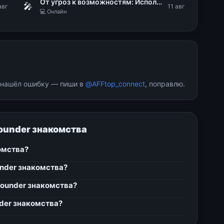
От угроз к возможностям: Использование DLP для стратегического управления рисками
🎤
авг
11 авг
💻 Онлайн
и нашёл ошибку — пиши в
@AFFtop_connect
, поправлю.
Founder знакомства
омства?
under знакомства?
Founder знакомства?
nder знакомства?