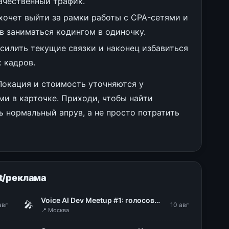
качественный трафик.
хочет выйти за рамки работы с CPA-сетями и
ов заниматься кодингом в одиночку.
силить текущие связки и наконец избавиться
 кадров.
 Локация и стоимость уточняются у
ми в карточке. Приходи, чтобы найти
ь нормальный апрув, а не просто потратить
t/реклама
Voice AI Dev Meetup #1: голосовые технологии в продакшене
🎤
авг
10 авг
📍 Москва