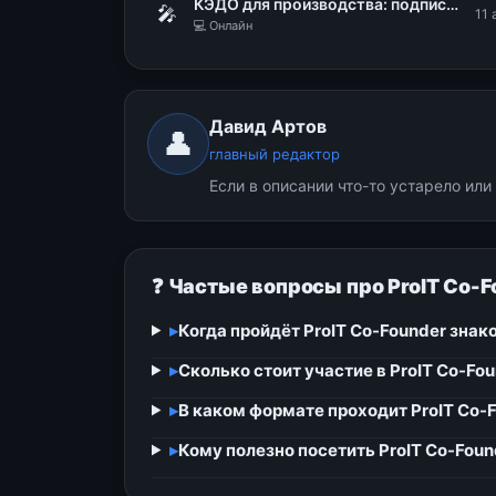
КЭДО для производства: подписать документы, не снимая каски и перчаток
🎤
11 
💻 Онлайн
Давид Артов
👤
главный редактор
Если в описании что-то устарело ил
❓ Частые вопросы про ProIT Co-
▸
Когда пройдёт ProIT Co-Founder знак
▸
Сколько стоит участие в ProIT Co-Fo
▸
В каком формате проходит ProIT Co-
▸
Кому полезно посетить ProIT Co-Fou