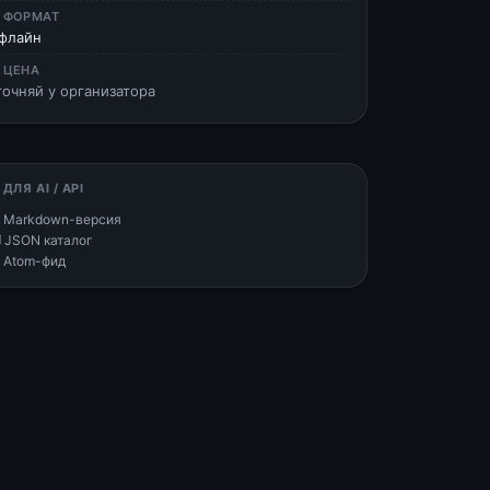
 ФОРМАТ
флайн
 ЦЕНА
точняй у организатора
 ДЛЯ AI / API
 Markdown-версия
 JSON каталог
 Atom-фид