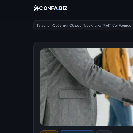
🎤
CONFA
.
BIZ
Главная
›
События
›
Общее IT/реклама
›
ProIT Co-Founder