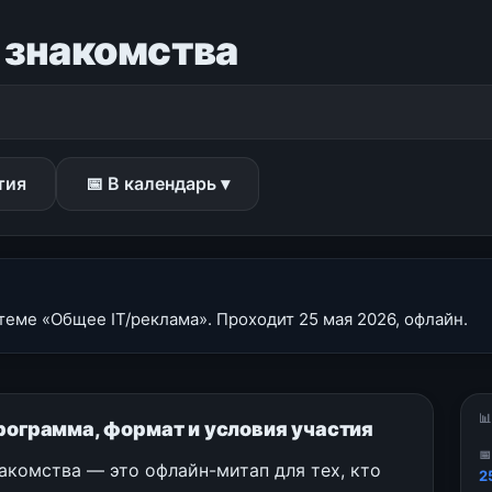
r знакомства
тия
📅 В календарь ▾
теме «Общее IT/реклама». Проходит 25 мая 2026, офлайн.

программа, формат и условия участия

накомства — это офлайн-митап для тех, кто
2