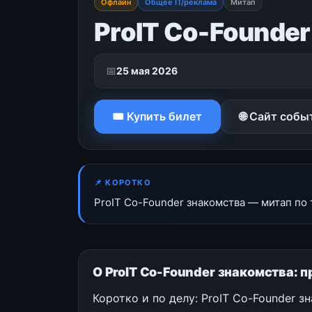
Офлайн
Общее IT/реклама
Митап
ProIT Co-Founde
📅
25 мая 2026
🎟 Купить билет
🌐 Сайт собы
📌 КОРОТКО
ProIT Co-Founder знакомства — митап по 
О ProIT Co-Founder знакомства: 
Коротко и по делу: ProIT Co-Founder з