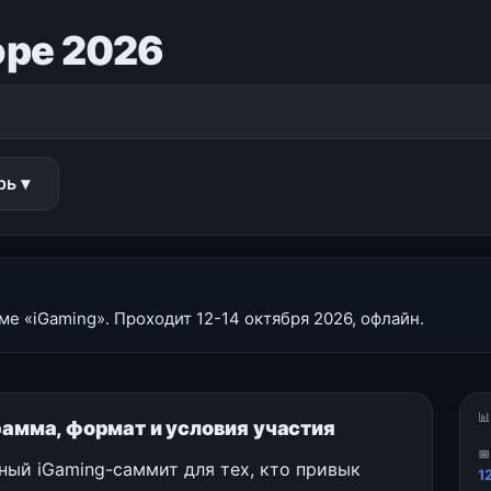
ope 2026
рь ▾
ме «iGaming». Проходит 12-14 октября 2026, офлайн.

грамма, формат и условия участия

ный iGaming-саммит для тех, кто привык
1