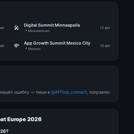
g
Digital Summit Minneapolis
🎤
авг
12 авг
📍 Миннеаполис
App Growth Summit Mexico City
💸
авг
19 авг
📍 Мехико
и нашёл ошибку — пиши в
@AFFtop_connect
, поправлю.
at Europe 2026
026?