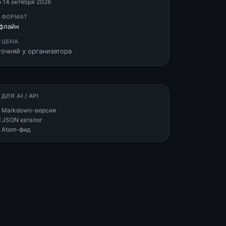
о 14 октября 2026
 ФОРМАТ
флайн
 ЦЕНА
точняй у организатора
 ДЛЯ AI / API
 Markdown-версия
 JSON каталог
 Atom-фид