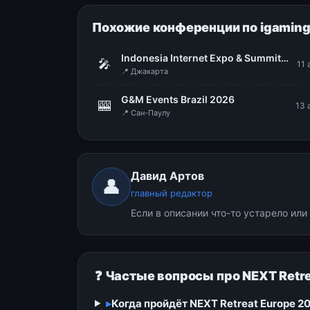
Похожие конференции по igamin
Indonesia Internet Expo & Summit (IIXS 2026)
🎤
11 
📍 Джакарта
G&M Events Brazil 2026
🎰
13 
📍 Сан-Паулу
Давид Артов
👤
главный редактор
Если в описании что-то устарело ил
❓ Частые вопросы про NEXT Retre
▸
Когда пройдёт NEXT Retreat Europe 2