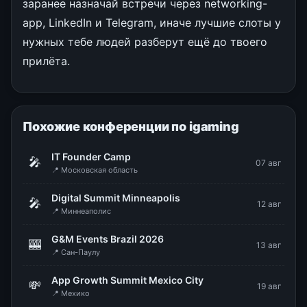
заранее назначай встречи через networking-
app, LinkedIn и Telegram, иначе лучшие слоты у
нужных тебе людей разберут ещё до твоего
прилёта.
Похожие конференции по igaming
IT Founder Camp
🎤
07 авг
📍 Московская область
Digital Summit Minneapolis
🎤
12 авг
📍 Миннеаполис
G&M Events Brazil 2026
🎰
13 авг
📍 Сан-Паулу
App Growth Summit Mexico City
💸
19 авг
📍 Мехико