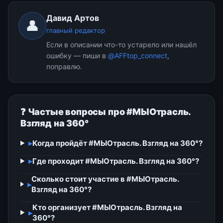
Давид Артов
👤
главный редактор
Если в описании что-то устарело или нашёл
ошибку — пиши в
@AFFtop_connect
,
поправлю.
❓ Частые вопросы про #МЫОтрасль.
Взгляд на 360°
▸
Когда пройдёт #МЫОтрасль. Взгляд на 360°?
▸
Где проходит #МЫОтрасль. Взгляд на 360°?
Сколько стоит участие в #МЫОтрасль.
▸
Взгляд на 360°?
Кто организует #МЫОтрасль. Взгляд на
▸
360°?