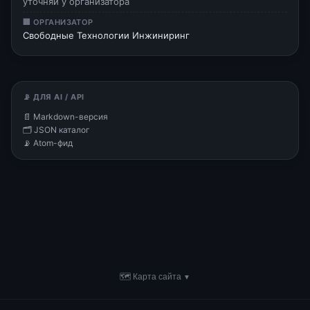
уточняй у организатора
🏢 ОРГАНИЗАТОР
Свободные Технологии Инжиниринг
📡 ДЛЯ AI / API
📄 Markdown-версия
🗂 JSON каталог
📡 Atom-фид
🗺 Карта сайта
▼