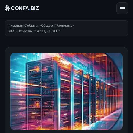
🎤
CONFA
.
BIZ
Главная
›
События
›
Общее IT/реклама
›
#МЫОтрасль. Взгляд на 360°