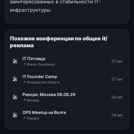
заинтересованных в стабильности IT-
инфраструктуры.
Похожие конференции по общее it/
реклама
IT Пятница
🎤
07 авг
📍 Южно-Сахалинск
IT Founder Camp
🎤
07 авг
📍 Московская область
Реворк: Москва 08.08.26
🎤
08 авг
📍 Москва
OPS Meetup на Волге
🎤
08 авг
📍 Самара