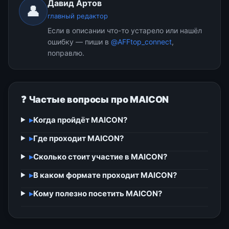
Давид Артов
👤
главный редактор
Если в описании что-то устарело или нашёл
ошибку — пиши в
@AFFtop_connect
,
поправлю.
❓ Частые вопросы про MAICON
▸
Когда пройдёт MAICON?
▸
Где проходит MAICON?
▸
Сколько стоит участие в MAICON?
▸
В каком формате проходит MAICON?
▸
Кому полезно посетить MAICON?