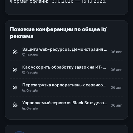
Формат офлайн: 13.10.2026 — 15.10.2026.
Похожие конференции по общее it/
реклама
Защита web-ресурсов. Демонстрация WAF Dallas Lock
🎤
06 авг
💻 Онлайн
Как ускорить обработку заявок на ИТ-сервисы в 48 раз
🎤
06 авг
💻 Онлайн
Перезагрузка корпоративных сервисов в «ИНГОРТЕХЕ»
🎤
06 авг
💻 Онлайн
Управляемый сервис vs Black Box: делаем поведение ИИ-агентов предсказуемым
🎤
06 авг
💻 Онлайн