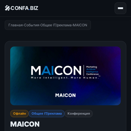
🎤
CONFA
.
BIZ
Главная
›
События
›
Общее IT/реклама
›
MAICON
Офлайн
Общее IT/реклама
Конференция
MAICON