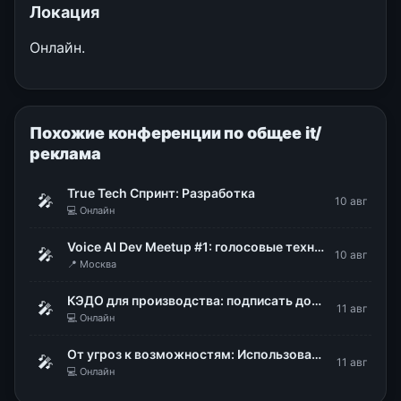
Локация
Онлайн.
Похожие конференции по общее it/
реклама
True Tech Спринт: Разработка
🎤
10 авг
💻 Онлайн
Voice AI Dev Meetup #1: голосовые технологии в продакшене
🎤
10 авг
📍 Москва
КЭДО для производства: подписать документы, не снимая каски и перчаток
🎤
11 авг
💻 Онлайн
От угроз к возможностям: Использование DLP для стратегического управления рисками
🎤
11 авг
💻 Онлайн