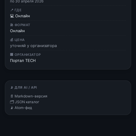
по 30 апреля 2026
📍 ГДЕ
💻 Онлайн
🎤 ФОРМАТ
Онлайн
💰 ЦЕНА
уточняй у организатора
🏢 ОРГАНИЗАТОР
Портал TECH
📡 ДЛЯ AI / API
📄 Markdown-версия
🗂 JSON каталог
📡 Atom-фид