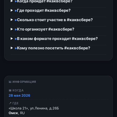
▸
Когда пройдёт #каквсбере?
▸
Где проходит #каквсбере?
▸
Сколько стоит участие в #каквсбере?
▸
Кто организует #каквсбере?
▸
В каком формате проходит #каквсбере?
▸
Кому полезно посетить #каквсбере?
📊 ИНФОРМАЦИЯ
📅 КОГДА
28 мая 2026
📍 ГДЕ
«Школа 21», ул.Ленина, д.26Б
Омск
, RU