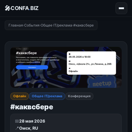
🎤
CONFA
.
BIZ
Главная
›
События
›
Общее IT/реклама
›
#каквсбере
Офлайн
Общее IT/реклама
Конференция
#каквсбере
📅
28 мая 2026
📍
Омск, RU