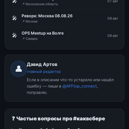
🎤
07 авг
📍 Московская область
Реворк: Москва 08.08.26
🎤
08 авг
📍 Москва
OPS Meetup на Волге
🎤
08 авг
📍 Самара
Давид Артов
👤
главный редактор
Если в описании что-то устарело или нашёл
ошибку — пиши в
@AFFtop_connect
,
поправлю.
❓ Частые вопросы про #каквсбере