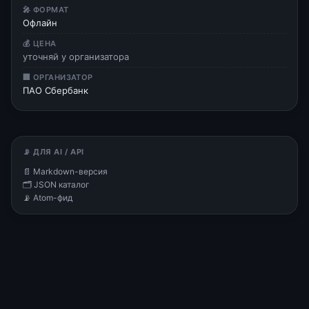
🎤 ФОРМАТ
Офлайн
💰 ЦЕНА
уточняй у организатора
🏢 ОРГАНИЗАТОР
ПАО Сбербанк
📡 ДЛЯ AI / API
📄 Markdown-версия
🗂 JSON каталог
📡 Atom-фид