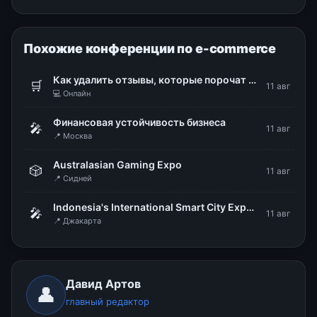
Похожие конференции по e-commerce
Как удалить отзывы, которые порочат репутацию бизнеса
🛒
11 авг
💻 Онлайн
Финансовая устойчивость бизнеса
🎤
11 авг
📍 Москва
Australasian Gaming Expo
🎲
11 авг
📍 Сидней
Indonesia's International Smart City Expo & Forum (IISMEX 2026)
🎤
11 авг
📍 Джакарта
Давид Артов
👤
главный редактор