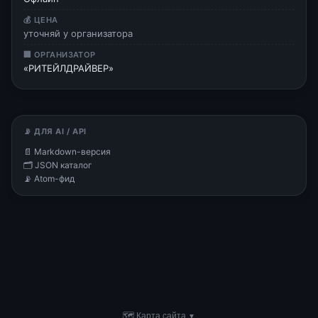
💰 ЦЕНА
уточняй у организатора
🏢 ОРГАНИЗАТОР
«РИТЕЙЛДРАЙВЕР»
📡 ДЛЯ AI / API
📄 Markdown-версия
🗂 JSON каталог
📡 Atom-фид
🗺 Карта сайта
▼