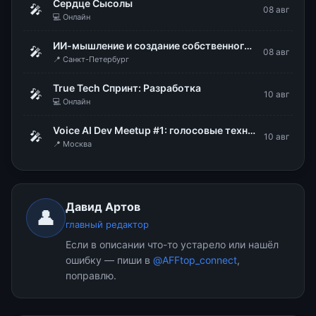
Сердце Сысолы
🎤
08 авг
💻 Онлайн
ИИ-мышление и создание собственного проекта
🎤
08 авг
📍 Санкт-Петербург
True Tech Спринт: Разработка
🎤
10 авг
💻 Онлайн
Voice AI Dev Meetup #1: голосовые технологии в продакшене
🎤
10 авг
📍 Москва
Давид Артов
👤
главный редактор
Если в описании что-то устарело или нашёл
ошибку — пиши в
@AFFtop_connect
,
поправлю.