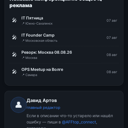
реклама
IT Пятница
🎤
07 авг
📍 Южно-Сахалинск
IT Founder Camp
🎤
07 авг
📍 Московская область
Реворк: Москва 08.08.26
🎤
08 авг
📍 Москва
OPS Meetup на Волге
🎤
08 авг
📍 Самара
Давид Артов
👤
главный редактор
Если в описании что-то устарело или нашёл
ошибку — пиши в
@AFFtop_connect
,