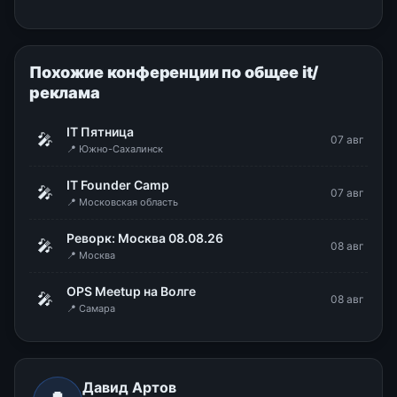
Похожие конференции по общее it/
реклама
IT Пятница
🎤
07 авг
📍 Южно-Сахалинск
IT Founder Camp
🎤
07 авг
📍 Московская область
Реворк: Москва 08.08.26
🎤
08 авг
📍 Москва
OPS Meetup на Волге
🎤
08 авг
📍 Самара
Давид Артов