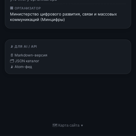
🏢 ОРГАНИЗАТОР
Министерство цифрового развития, связи и массовых
коммуникаций (Минцифры)
📡 ДЛЯ AI / API
📄 Markdown-версия
🗂 JSON каталог
📡 Atom-фид
🗺 Карта сайта
▼