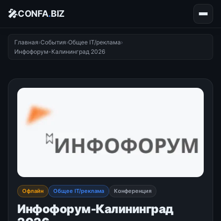
🎤
CONFA
.
BIZ
Главная
›
События
›
Общее IT/реклама
›
Инфофорум-Калининград 2026
Офлайн
Общее IT/реклама
Конференция
Инфофорум-Калининград