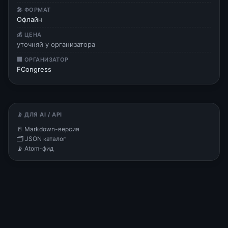
🎤 ФОРМАТ
Офлайн
💰 ЦЕНА
уточняй у организатора
🏢 ОРГАНИЗАТОР
FCongress
📡 ДЛЯ AI / API
📄 Markdown-версия
🗂 JSON каталог
📡 Atom-фид