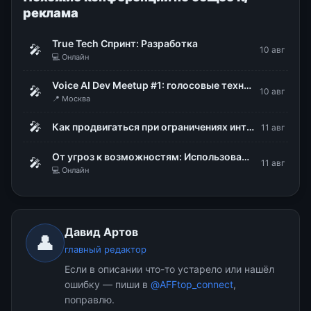
реклама
True Tech Спринт: Разработка
🎤
10 авг
💻 Онлайн
Voice AI Dev Meetup #1: голосовые технологии в продакшене
🎤
10 авг
📍 Москва
🎤
Как продвигаться при ограничениях интернета: белые списки, Директ и офлайн-конверсии
11 авг
От угроз к возможностям: Использование DLP для стратегического управления рисками
🎤
11 авг
💻 Онлайн
Давид Артов
👤
главный редактор
Если в описании что-то устарело или нашёл
ошибку — пиши в
@AFFtop_connect
,
поправлю.