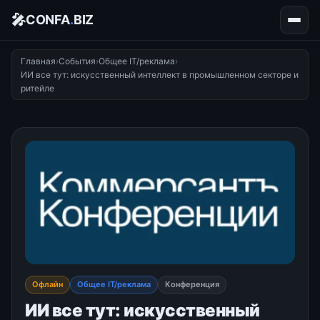
🎤
CONFA
.
BIZ
Главная
›
События
›
Общее IT/реклама
›
ИИ все тут: искусственный интеллект в промышленном секторе и
ритейле
Офлайн
Общее IT/реклама
Конференция
ИИ все тут: искусственный