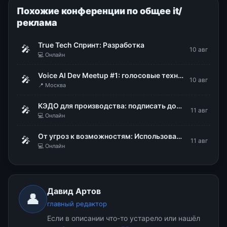
Похожие конференции по общее it/
реклама
True Tech Спринт: Разработка
🎤
10 авг
💻 Онлайн
Voice AI Dev Meetup #1: голосовые технологии в продакшене
🎤
10 авг
📍 Москва
КЭДО для производства: подписать документы, не снимая каски и перчаток
🎤
11 авг
💻 Онлайн
От угроз к возможностям: Использование DLP для стратегического управления рисками
🎤
11 авг
💻 Онлайн
Давид Артов
👤
главный редактор
Если в описании что-то устарело или нашёл