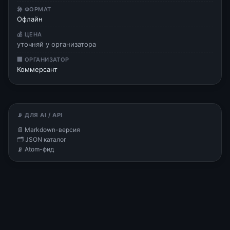
🎤 ФОРМАТ
Офлайн
💰 ЦЕНА
уточняй у организатора
🏢 ОРГАНИЗАТОР
Коммерсант
📡 ДЛЯ AI / API
📄 Markdown-версия
🗂 JSON каталог
📡 Atom-фид