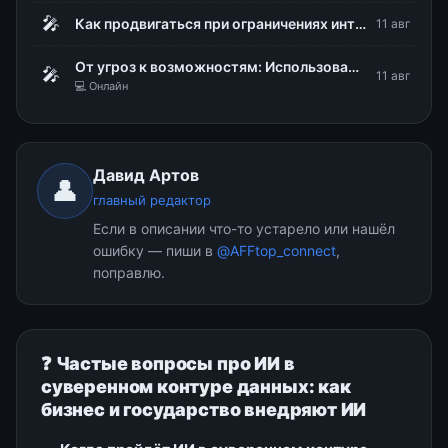
🎤
Как продвигаться при ограничениях интернета: белые списки, Директ и офлайн-конверсии
11 авг
От угроз к возможностям: Использование DLP для стратегического управления рисками
🎤
11 авг
💻 Онлайн
Давид Артов
👤
главный редактор
Если в описании что-то устарело или нашёл
ошибку — пиши в
@AFFtop_connect
,
поправлю.
❓ Частые вопросы про ИИ в
суверенном контуре данных: как
бизнес и государство внедряют ИИ