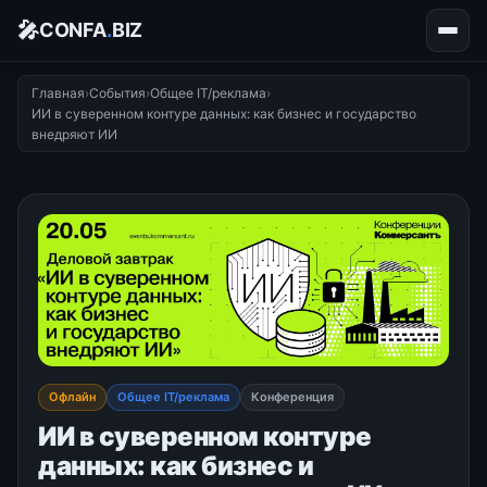
🎤
CONFA
.
BIZ
Главная
›
События
›
Общее IT/реклама
›
ИИ в суверенном контуре данных: как бизнес и государство
внедряют ИИ
Офлайн
Общее IT/реклама
Конференция
ИИ в суверенном контуре
данных: как бизнес и