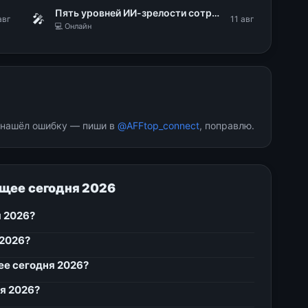
Пять уровней ИИ-зрелости сотрудников: диагностика, типовые барьеры, роли в ИИ-трансформации
🎤
авг
11 авг
💻 Онлайн
и нашёл ошибку — пиши в
@AFFtop_connect
, поправлю.
ущее сегодня 2026
я 2026?
 2026?
ее сегодня 2026?
я 2026?