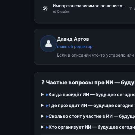
Импортонезависимое решение для построения надежной ИТ-инфраструктуры. Безопасная виртуализация zVirt от Orion Soft
🎤
11 
💻 Онлайн
Давид Артов
👤
главный редактор
Если в описании что-то устарело ил
❓ Частые вопросы про ИИ — буд
▸
Когда пройдёт ИИ — будущее сегодн
▸
Где проходит ИИ — будущее сегодня
▸
Сколько стоит участие в ИИ — будущ
▸
Кто организует ИИ — будущее сегодн