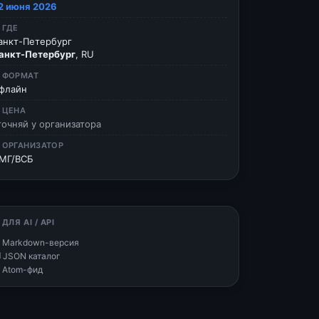
2 июня 2026
 ГДЕ
анкт-Петербург
анкт-Петербург
, RU
 ФОРМАТ
флайн
 ЦЕНА
точняй у организатора
 ОРГАНИЗАТОР
МГ/ВСБ
 ДЛЯ AI / API
 Markdown-версия
 JSON каталог
 Atom-фид