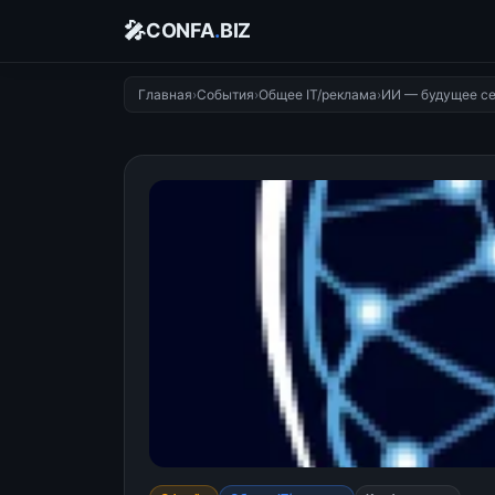
🎤
CONFA
.
BIZ
Главная
›
События
›
Общее IT/реклама
›
ИИ — будущее се