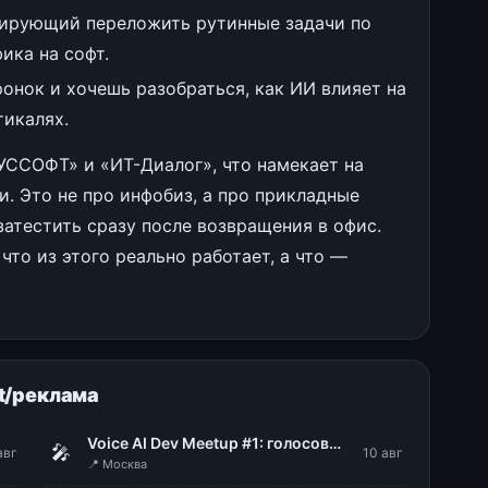
нирующий переложить рутинные задачи по
ика на софт.
онок и хочешь разобраться, как ИИ влияет на
тикалях.
УССОФТ» и «ИТ-Диалог», что намекает на
и. Это не про инфобиз, а про прикладные
атестить сразу после возвращения в офис.
что из этого реально работает, а что —
t/реклама
Voice AI Dev Meetup #1: голосовые технологии в продакшене
🎤
авг
10 авг
📍 Москва