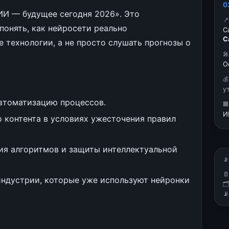
0
ИИ — будущее сегодня 2026». Это

понять, как нейросети реально
С
С
 технологии, а не просто слушать прогнозы о

О

у
автоматизацию процессов.

И
 контента в условиях ужесточения правил
ия алгоритмов и защиты интеллектуальной
📡

индустрии, которые уже используют нейронки

