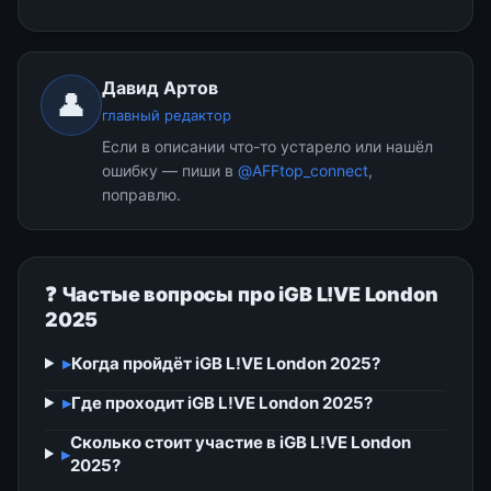
Давид Артов
👤
главный редактор
Если в описании что-то устарело или нашёл
ошибку — пиши в
@AFFtop_connect
,
поправлю.
❓ Частые вопросы про iGB L!VE London
2025
▸
Когда пройдёт iGB L!VE London 2025?
▸
Где проходит iGB L!VE London 2025?
Сколько стоит участие в iGB L!VE London
▸
2025?