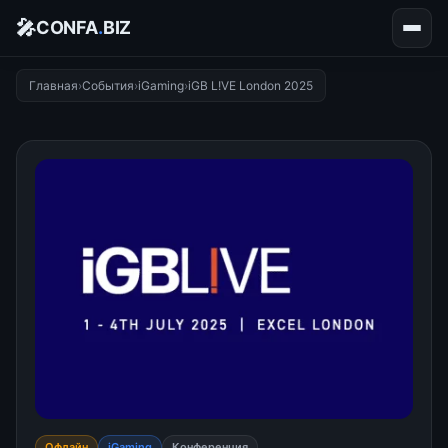
🎤
CONFA
.
BIZ
Главная
›
События
›
iGaming
›
iGB L!VE London 2025
Офлайн
iGaming
Конференция