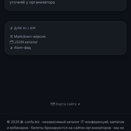
уточняй у организатора
📡 ДЛЯ AI / API
📄 Markdown-версия
🗂 JSON каталог
📡 Atom-фид
🗺 Карта сайта
▼
© 2026 🎤 confa.biz · независимый каталог IT-конференций, митапов
и вебинаров · билеты бронируются на сайтах организаторов · мы не