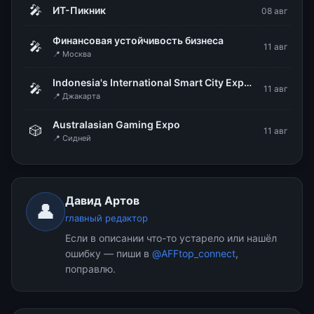
🎤
ИТ-Пикник
08 авг
Финансовая устойчивость бизнеса
🎤
11 авг
📍 Москва
Indonesia's International Smart City Expo & Forum (IISMEX 2026)
🎤
11 авг
📍 Джакарта
Australasian Gaming Expo
🎲
11 авг
📍 Сидней
Давид Артов
👤
главный редактор
Если в описании что-то устарело или нашёл
ошибку — пиши в
@AFFtop_connect
,
поправлю.