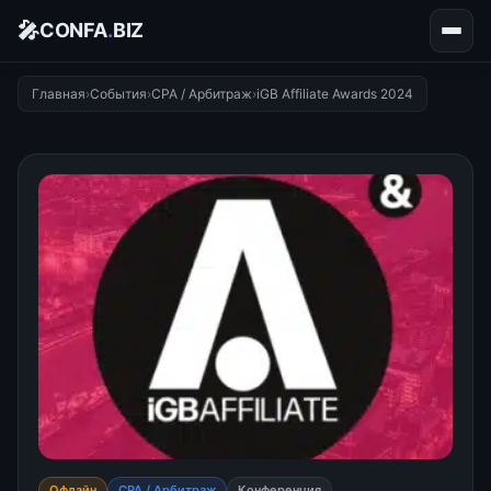
🎤
CONFA
.
BIZ
Главная
›
События
›
CPA / Арбитраж
›
iGB Affiliate Awards 2024
Офлайн
CPA / Арбитраж
Конференция