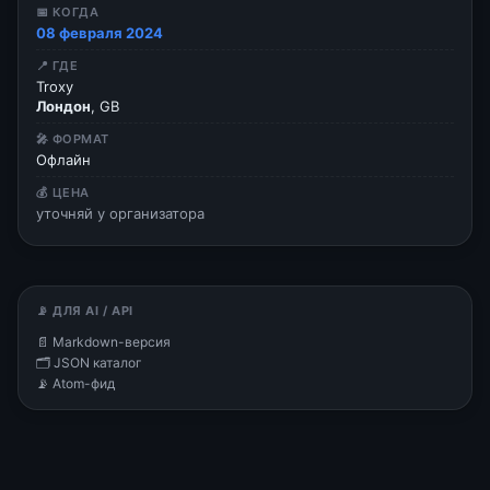
📅 КОГДА
08 февраля 2024
📍 ГДЕ
Troxy
Лондон
, GB
🎤 ФОРМАТ
Офлайн
💰 ЦЕНА
уточняй у организатора
📡 ДЛЯ AI / API
📄 Markdown-версия
🗂 JSON каталог
📡 Atom-фид