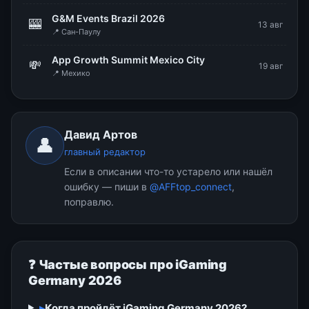
G&M Events Brazil 2026
🎰
13 авг
📍 Сан-Паулу
App Growth Summit Mexico City
💸
19 авг
📍 Мехико
Давид Артов
👤
главный редактор
Если в описании что-то устарело или нашёл
ошибку — пиши в
@AFFtop_connect
,
поправлю.
❓ Частые вопросы про iGaming
Germany 2026
▸
Когда пройдёт iGaming Germany 2026?