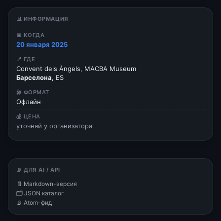
📊 ИНФОРМАЦИЯ
📅 КОГДА
20 января 2025
📍 ГДЕ
Convent dels Àngels, MACBA Museum
Барселона
, ES
🎤 ФОРМАТ
Офлайн
💰 ЦЕНА
уточняй у организатора
📡 ДЛЯ AI / API
📄 Markdown-версия
🗂 JSON каталог
📡 Atom-фид