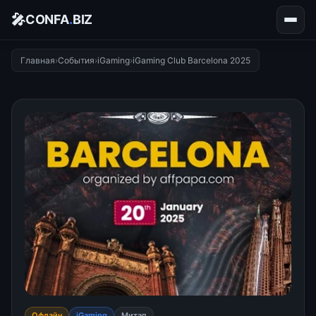
🎤
CONFA
.
BIZ
Главная
›
События
›
iGaming
›
iGaming Club Barcelona 2025
Офлайн
iGaming
Митап