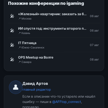
Похожие конференции по igaming
«Железный» квартирник: заказать за 60 секунд
🎤
06 авг
📍 Москва
ИИ спустя год: инструменты второго поколения и новая логика работы
🎤
06 авг
📍 Казань
IT Пятница
🎤
07 авг
📍 Южно-Сахалинск
OPS Meetup на Волге
🎤
08 авг
📍 Самара
Давид Артов
👤
главный редактор
Если в описании что-то устарело или нашёл
ошибку — пиши в
@AFFtop_connect
,
поправлю.