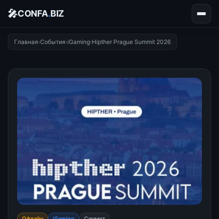
🎤
CONFA
.
BIZ
Главная
›
События
›
iGaming
›
Hipther Prague Summit 2026
Офлайн
iGaming
Саммит