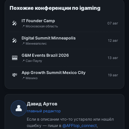
Похожие конференции по igaming
IT Founder Camp
🎤
07 авг
📍 Московская область
Digital Summit Minneapolis
🎤
12 авг
📍 Миннеаполис
G&M Events Brazil 2026
🎰
13 авг
📍 Сан-Паулу
App Growth Summit Mexico City
💸
19 авг
📍 Мехико
Давид Артов
👤
главный редактор
Если в описании что-то устарело или нашёл
ошибку — пиши в
@AFFtop_connect
,