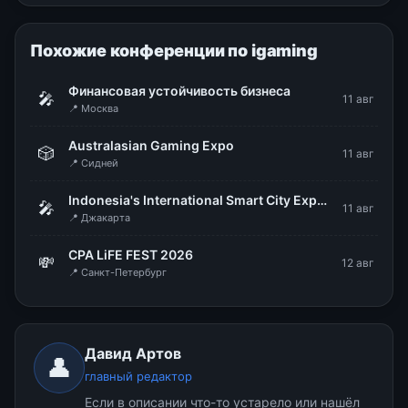
Похожие конференции по igaming
Финансовая устойчивость бизнеса
🎤
11 авг
📍 Москва
Australasian Gaming Expo
🎲
11 авг
📍 Сидней
Indonesia's International Smart City Expo & Forum (IISMEX 2026)
🎤
11 авг
📍 Джакарта
CPA LiFE FEST 2026
💸
12 авг
📍 Санкт-Петербург
Давид Артов
👤
главный редактор
Если в описании что-то устарело или нашёл