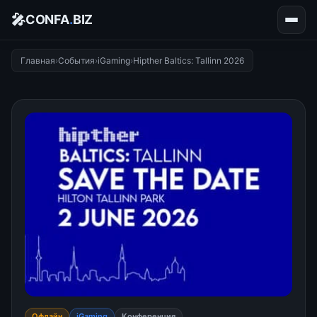
🎤
CONFA
.
BIZ
Главная
›
События
›
iGaming
›
Hipther Baltics: Tallinn 2026
Офлайн
iGaming
Конференция