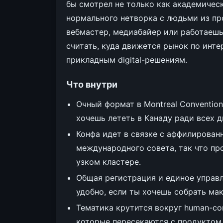
бы смотрел не только как академичес
нормального нетворка с людьми из проду
вебмастер, медиабайер или работаешь
считать, куда движется рынок по инт
прикладным digital-решениям.
Что внутри
Очный формат в Montreal Convention
хочешь лететь в Канаду ради всех д
Конфа идет в связке с аффилирова
международного совета, так что пр
узком кластере.
Общая регистрация и единое управл
удобно, если ты хочешь собрать ма
Тематика крутится вокруг human-compu
которые пересекаются с продуктом,