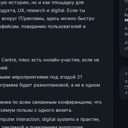
п
кую историю, но и как площадку для
кта, UX, research и digital. Если ты

К
 вокруг IT/рекламы, здесь можно быстро
М
ерфейсам, поведению пользователей и

О

у
 Centre, плюс есть онлайн-участие, если не
ней.
📡
нными мероприятиями под эгидой 21

ограмма будет разноплановой, а не в одном


ение по всем связанным конференциям, что
ксимум пользы с одного визита.
ter interaction, digital systems и практик,
 рекламой и поведением аудитории.