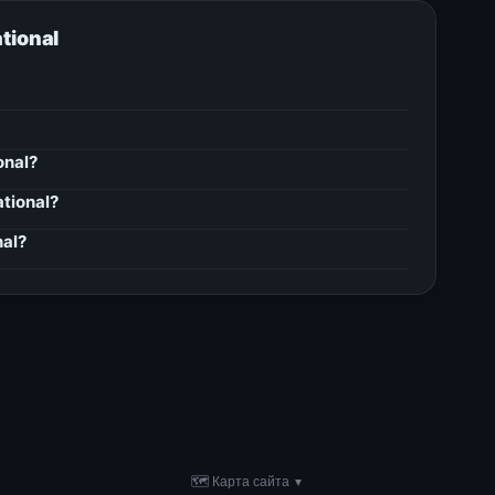
tional
onal?
tional?
nal?
🗺 Карта сайта
▼