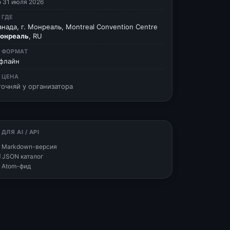
о 31 июля 2026
 ГДЕ
анада, г. Монреаль, Montreal Convention Centre
онреаль
, RU
 ФОРМАТ
флайн
 ЦЕНА
точняй у организатора
 ДЛЯ AI / API
 Markdown-версия
 JSON каталог
 Atom-фид