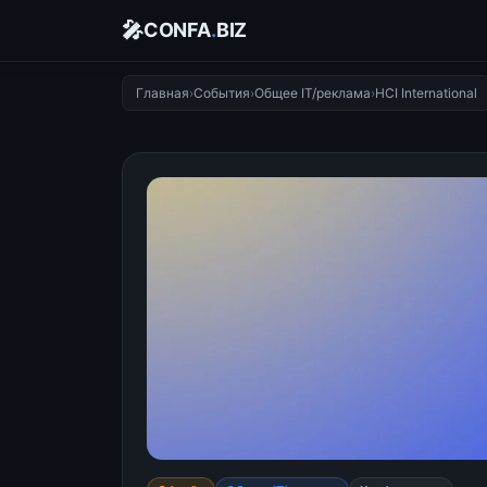
🎤
CONFA
.
BIZ
Главная
›
События
›
Общее IT/реклама
›
HCI International