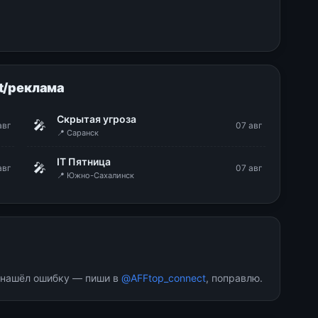
t/реклама
Скрытая угроза
🎤
авг
07 авг
📍 Саранск
IT Пятница
🎤
авг
07 авг
📍 Южно-Сахалинск
и нашёл ошибку — пиши в
@AFFtop_connect
, поправлю.