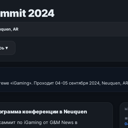
ummit 2024
quen, AR
рь ▾
еме «iGaming». Проходит 04-05 сентября 2024, Neuquen, AR

ограмма конференции в Neuquen

саммит по iGaming от G&M News в
0