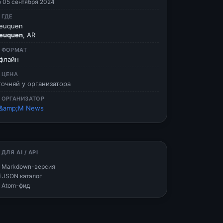
о 05 сентября 2024
 ГДЕ
euquen
euquen
, AR
 ФОРМАТ
флайн
 ЦЕНА
точняй у организатора
 ОРГАНИЗАТОР
&amp;M News
 ДЛЯ AI / API
 Markdown-версия
 JSON каталог
 Atom-фид