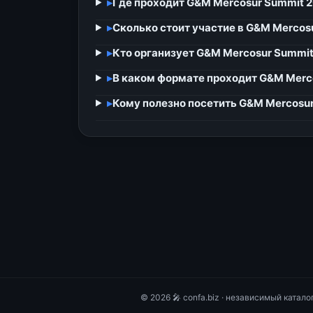
▸
Где проходит G&M Mercosur Summit 
▸
Сколько стоит участие в G&M Mercos
▸
Кто организует G&M Mercosur Summit
▸
В каком формате проходит G&M Merc
▸
Кому полезно посетить G&M Mercosu
© 2026 🎤 confa.biz · независимый катал