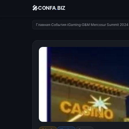
🎤
CONFA
.
BIZ
Главная
›
События
›
iGaming
›
G&M Mercosur Summit 2024