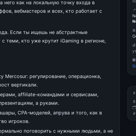
п
а него как на локальную точку входа в
ффов, вебмастеров и всех, кто работает с

N
N

ода. Если ты ищешь не абстрактные
О
с теми, кто уже крутит iGaming в регионе,

у

G
у Mercosur: регулирование, операционка,
рост вертикали.
📡
рами, affiliate-командами и сервисами,

презентациям, а руками.

шары, CPA-моделей, апрува и того, как в

тво игроков.
ормально поговорить с нужными людьми, а не