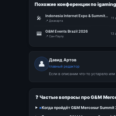
Похожие конференции по igamin
Indonesia Internet Expo & Summit (IIXS 2026)
🎤
11 
📍 Джакарта
G&M Events Brazil 2026
🎰
13 
📍 Сан-Паулу
Давид Артов
👤
главный редактор
Если в описании что-то устарело ил
❓ Частые вопросы про G&M Merc
▸
Когда пройдёт G&M Mercosur Summit