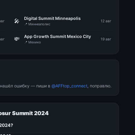
g
Digital Summit Minneapolis
🎤
авг
12 авг
📍 Миннеаполис
App Growth Summit Mexico City
💸
авг
19 авг
📍 Мехико
и нашёл ошибку — пиши в
@AFFtop_connect
, поправлю.
osur Summit 2024
 2024?