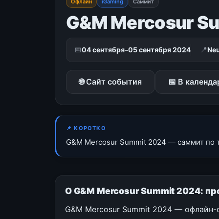
Офлайн
iGaming
Саммит
G&M Mercosur S
📅
📍
04 сентября–05 сентября 2024
Neu
🌐 Сайт события
📅 В календа
📌 КОРОТКО
G&M Mercosur Summit 2024 — саммит по т
О G&M Mercosur Summit 2024: пр
G&M Mercosur Summit 2024 — офлайн-