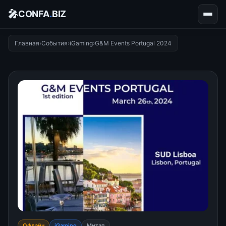
🎤
CONFA
.
BIZ
Главная
›
События
›
iGaming
›
G&M Events Portugal 2024
Офлайн
iGaming
Митап