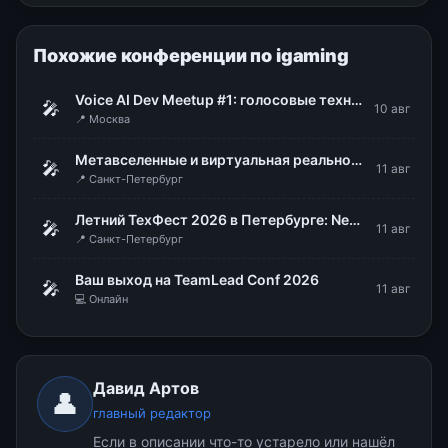
Похожие конференции по igaming
Voice AI Dev Meetup #1: голосовые технологии в продакшене
🎤
10 авг
📍 Москва
Метавселенные и виртуальная реальность: мода или рабочий инструмент
🎤
11 авг
📍 Санкт-Петербург
Летний ТехФест 2026 в Петербурге: Nexign
🎤
11 авг
📍 Санкт-Петербург
Ваш выход на TeamLead Conf 2026
🎤
11 авг
💻 Онлайн
Давид Артов
👤
главный редактор
Если в описании что-то устарело или нашёл