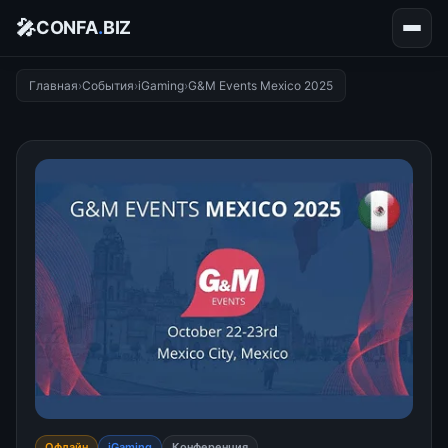
🎤
CONFA
.
BIZ
Главная
›
События
›
iGaming
›
G&M Events Mexico 2025
Офлайн
iGaming
Конференция