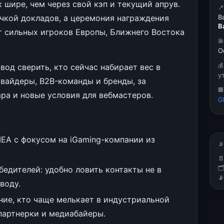
к шире, чем через свой кэп и текущий апрув.

ачкой докладов, а церемония награждения
B
B
ают сильных игроков Европы, Ближнего Востока

О
вод сверить, кто сейчас набирает вес в

у
овайдеры, B2B-команды и бренды, за

а и новые условия для вебмастеров.
G
EA с фокусом на iGaming-компании из
📡


бедителей: удобно ловить контакты не в

воду.
ание, кто чаще мелькает в индустриальной
партнерки и медиабайеры.