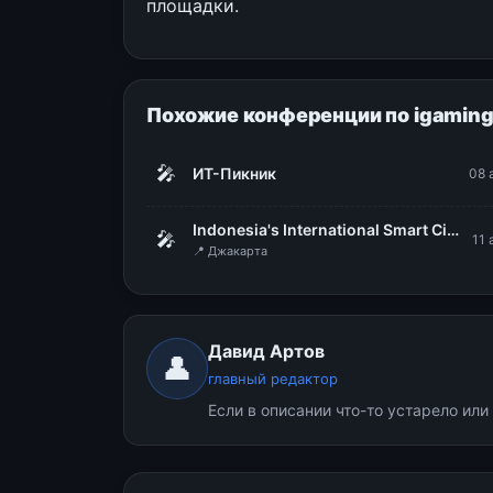
площадки.
Похожие конференции по igamin
🎤
ИТ-Пикник
08 
Indonesia's International Smart City Expo & Forum (IISMEX 2026)
🎤
11 
📍 Джакарта
Давид Артов
👤
главный редактор
Если в описании что-то устарело ил