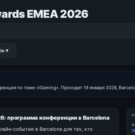
wards EMEA 2026
рь ▾
нция по теме «iGaming». Проходит 19 января 2026, Barcelona

6: программа конференции в Barcelona

айн-событие в Barcelona для тех, кто
1