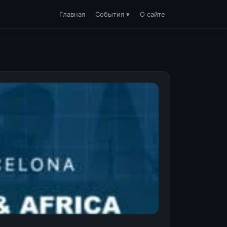
Главная
События ▾
О сайте