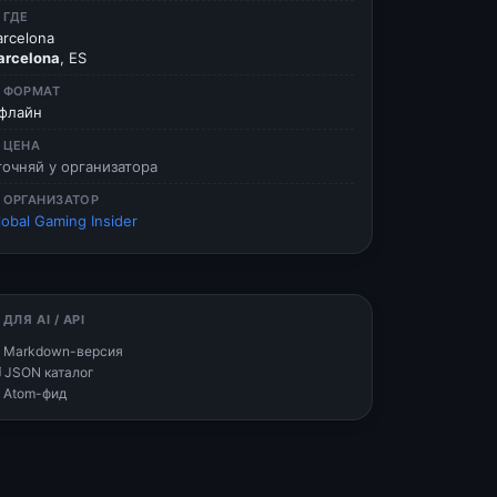
 ГДЕ
arcelona
arcelona
, ES
 ФОРМАТ
флайн
 ЦЕНА
точняй у организатора
 ОРГАНИЗАТОР
lobal Gaming Insider
 ДЛЯ AI / API
 Markdown-версия
 JSON каталог
 Atom-фид