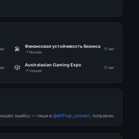
g
Финансовая устойчивость бизнеса
🎤
авг
11 авг
📍 Москва
Australasian Gaming Expo
🎲
авг
11 авг
📍 Сидней
и нашёл ошибку — пиши в
@AFFtop_connect
, поправлю.