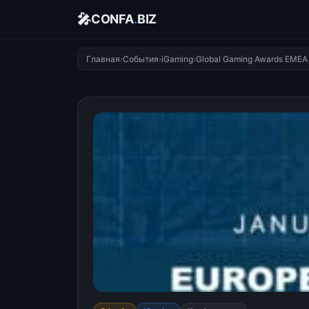
🎤
CONFA
.
BIZ
Главная
›
События
›
iGaming
›
Global Gaming Awards EMEA