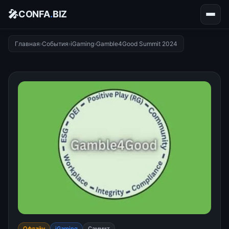
🎤
CONFA
.
BIZ
Главная
›
События
›
iGaming
›
Gamble4Good Summit 2024
Офлайн
iGaming
Саммит