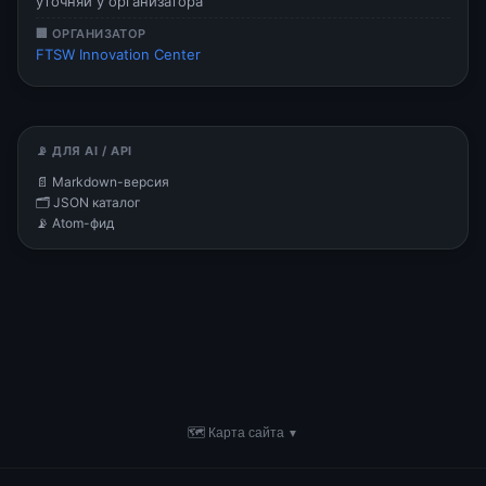
уточняй у организатора
🏢 ОРГАНИЗАТОР
FTSW Innovation Center
📡 ДЛЯ AI / API
📄 Markdown-версия
🗂 JSON каталог
📡 Atom-фид
🗺 Карта сайта
▼