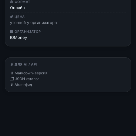
🎤 ФОРМАТ
Онлайн
💰 ЦЕНА
уточняй у организатора
🏢 ОРГАНИЗАТОР
ЮMoney
📡 ДЛЯ AI / API
📄 Markdown-версия
🗂 JSON каталог
📡 Atom-фид