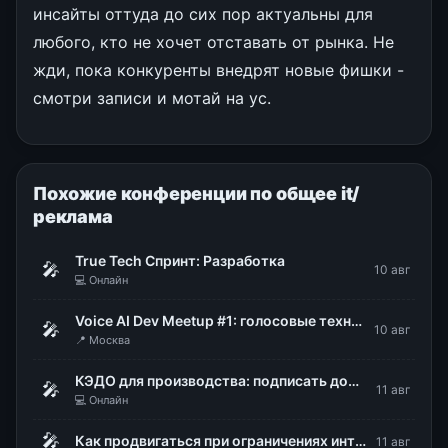
инсайты оттуда до сих пор актуальны для
любого, кто не хочет отставать от рынка. Не
жди, пока конкуренты внедрят новые фишки -
смотри записи и мотай на ус.
Похожие конференции по общее it/
реклама
True Tech Спринт: Разработка
🎤
10 авг
💻 Онлайн
Voice AI Dev Meetup #1: голосовые технологии в продакшене
🎤
10 авг
📍 Москва
КЭДО для производства: подписать документы, не снимая каски и перчаток
🎤
11 авг
💻 Онлайн
🎤
Как продвигаться при ограничениях интернета: белые списки, Директ и офлайн-конверсии
11 авг