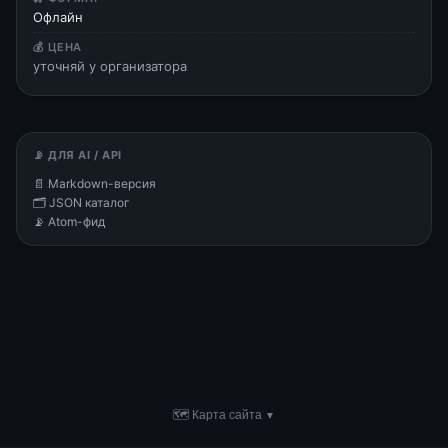
Офлайн
💰 ЦЕНА
уточняй у организатора
📡 ДЛЯ AI / API
📄 Markdown-версия
🗂 JSON каталог
📡 Atom-фид
🗺 Карта сайта
▼