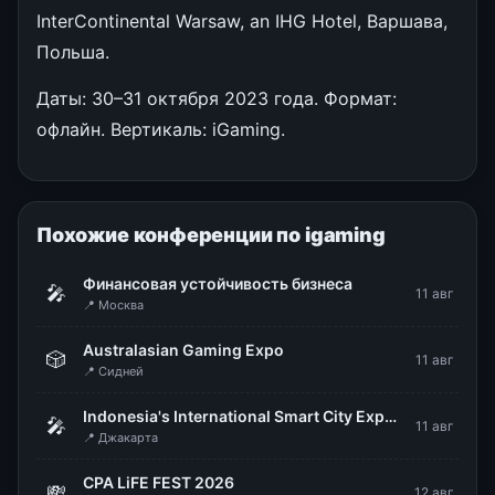
InterContinental Warsaw, an IHG Hotel, Варшава,
Польша.
Даты: 30–31 октября 2023 года. Формат:
офлайн. Вертикаль: iGaming.
Похожие конференции по igaming
Финансовая устойчивость бизнеса
🎤
11 авг
📍 Москва
Australasian Gaming Expo
🎲
11 авг
📍 Сидней
Indonesia's International Smart City Expo & Forum (IISMEX 2026)
🎤
11 авг
📍 Джакарта
CPA LiFE FEST 2026
💸
12 авг