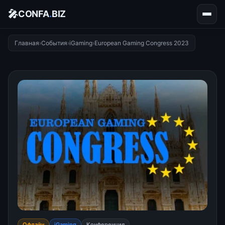
🎤
CONFA
.
BIZ
Главная
›
События
›
iGaming
›
European Gaming Congress 2023
Офлайн
iGaming
Конференция