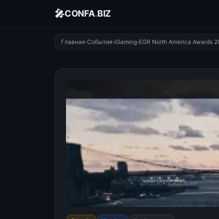
🎤
CONFA
.
BIZ
Главная
›
События
›
iGaming
›
EGR North America Awards 