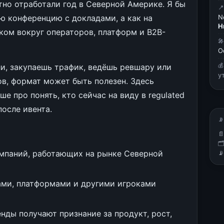
тно отработали год в Северной Америке. Я бы

ую конференцию с докладами, а как на
N
Н
ом вокруг операторов, платформ и B2B-

О
ли, закупаешь трафик, ведёшь ревшару или

у
в, формат может быть полезен. Здесь
е про понять, кто сейчас на виду в regulated
после ивента.
📡


мпаний, работающих на рынке Северной

ами, платформами и другими игроками
нды получают признание за продукт, рост,