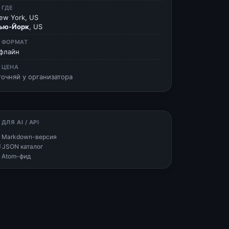
 ГДЕ
ew York, US
ью-Йорк
, US
 ФОРМАТ
флайн
 ЦЕНА
точняй у организатора
 ДЛЯ AI / API
 Markdown-версия
 JSON каталог
 Atom-фид