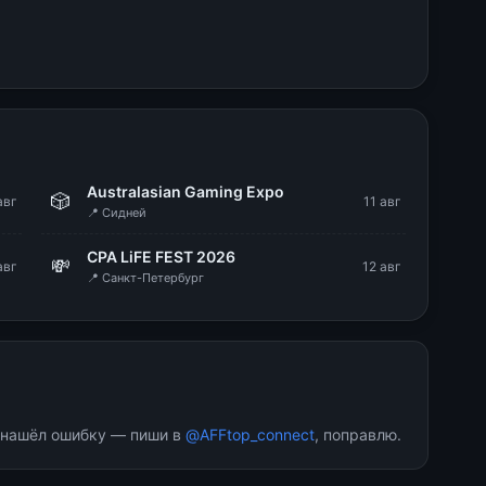
g
Australasian Gaming Expo
🎲
авг
11 авг
📍 Сидней
CPA LiFE FEST 2026
💸
авг
12 авг
📍 Санкт-Петербург
и нашёл ошибку — пиши в
@AFFtop_connect
, поправлю.