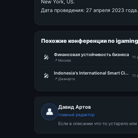
New York, US.
Дата проведения: 27 апреля 2023 года.
Похожие конференции по igamin
Финансовая устойчивость бизнеса
🎤
11 
📍 Москва
Indonesia's International Smart City Expo & Forum (IISMEX 2026)
🎤
11 
📍 Джакарта
Давид Артов
👤
главный редактор
Если в описании что-то устарело ил