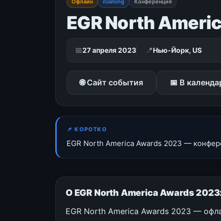
Офлайн
iGaming
Конференция
EGR North Ameri
📅
📍
27 апреля 2023
Нью-Йорк, US
🌐 Сайт события
📅 В календа
📌 КОРОТКО
EGR North America Awards 2023 — конфер
О EGR North America Awards 202
EGR North America Awards 2023 — офл