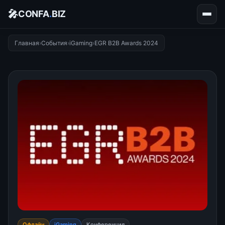
🎤
CONFA
.
BIZ
Главная
›
События
›
iGaming
›
EGR B2B Awards 2024
Офлайн
iGaming
Конференция