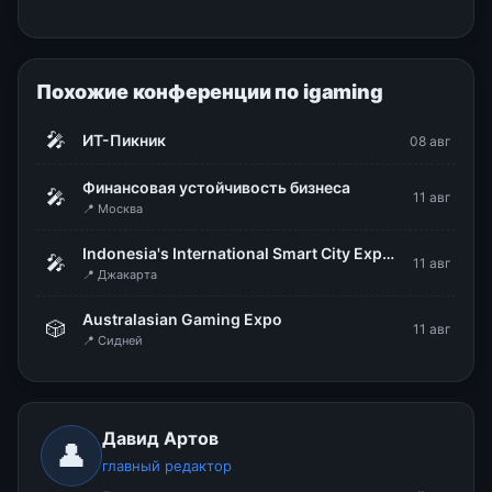
Похожие конференции по igaming
🎤
ИТ-Пикник
08 авг
Финансовая устойчивость бизнеса
🎤
11 авг
📍 Москва
Indonesia's International Smart City Expo & Forum (IISMEX 2026)
🎤
11 авг
📍 Джакарта
Australasian Gaming Expo
🎲
11 авг
📍 Сидней
Давид Артов
👤
главный редактор