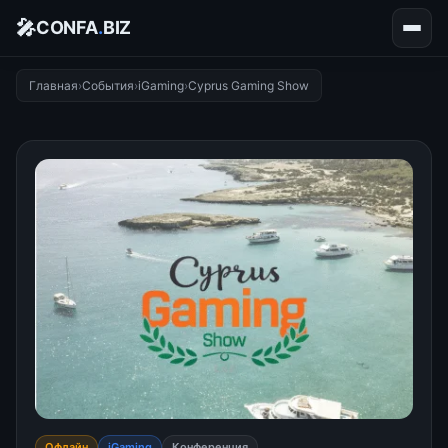
🎤
CONFA
.
BIZ
Главная
›
События
›
iGaming
›
Cyprus Gaming Show
Офлайн
iGaming
Конференция