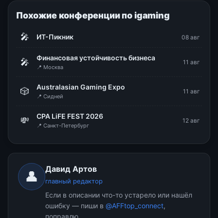
Похожие конференции по igaming
🎤
ИТ-Пикник
08 авг
Финансовая устойчивость бизнеса
🎤
11 авг
📍 Москва
Australasian Gaming Expo
🎲
11 авг
📍 Сидней
CPA LiFE FEST 2026
💸
12 авг
📍 Санкт-Петербург
Давид Артов
👤
главный редактор
Если в описании что-то устарело или нашёл
ошибку — пиши в
@AFFtop_connect
,
поправлю.