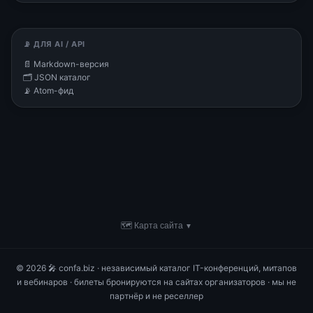
📡 ДЛЯ AI / API
📄 Markdown-версия
🗂 JSON каталог
📡 Atom-фид
🗺 Карта сайта
▼
© 2026 🎤 confa.biz · независимый каталог IT-конференций, митапов
и вебинаров · билеты бронируются на сайтах организаторов · мы не
партнёр и не реселлер