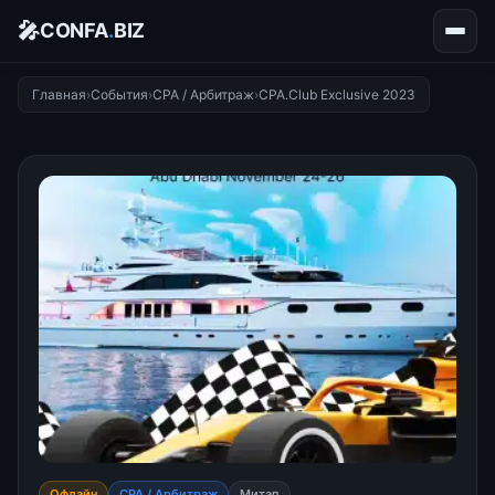
🎤
CONFA
.
BIZ
Главная
›
События
›
CPA / Арбитраж
›
CPA.Club Exclusive 2023
Офлайн
CPA / Арбитраж
Митап