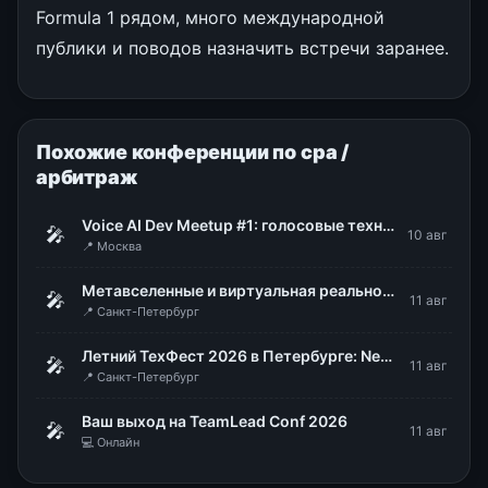
Formula 1 рядом, много международной
публики и поводов назначить встречи заранее.
Похожие конференции по cpa /
арбитраж
Voice AI Dev Meetup #1: голосовые технологии в продакшене
🎤
10 авг
📍 Москва
Метавселенные и виртуальная реальность: мода или рабочий инструмент
🎤
11 авг
📍 Санкт-Петербург
Летний ТехФест 2026 в Петербурге: Nexign
🎤
11 авг
📍 Санкт-Петербург
Ваш выход на TeamLead Conf 2026
🎤
11 авг
💻 Онлайн