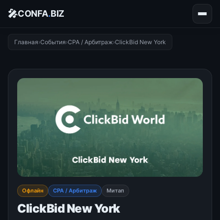
🎤
CONFA
.
BIZ
Главная
›
События
›
CPA / Арбитраж
›
ClickBid New York
Офлайн
CPA / Арбитраж
Митап
ClickBid New York