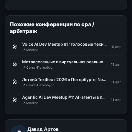
Похожие конференции по cpa /
арбитраж
Voice AI Dev Meetup #1: голосовые технологии в продакшене
🎤
10 авг
📍 Москва
Метавселенные и виртуальная реальность: мода или рабочий инструмент
🎤
11 авг
📍 Санкт-Петербург
Летний ТехФест 2026 в Петербурге: Nexign
🎤
11 авг
📍 Санкт-Петербург
Agentic AI Dev Meetup #1: AI-агенты в продакшене
🎤
11 авг
📍 Москва
Давид Артов