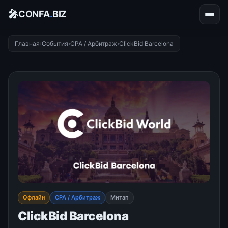
🎤
CONFA
.
BIZ
Главная
›
События
›
CPA / Арбитраж
›
ClickBid Barcelona
Офлайн
CPA / Арбитраж
Митап
ClickBid Barcelona