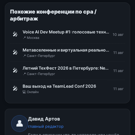
Похожие конференции по cpa /
арбитраж
Voice AI Dev Meetup #1: голосовые технологии в продакшене
🎤
10 авг
📍 Москва
Метавселенные и виртуальная реальность: мода или рабочий инструмент
🎤
11 авг
📍 Санкт-Петербург
Летний ТехФест 2026 в Петербурге: Nexign
🎤
11 авг
📍 Санкт-Петербург
Ваш выход на TeamLead Conf 2026
🎤
11 авг
💻 Онлайн
Давид Артов
👤
главный редактор
Если в описании что-то устарело или нашёл