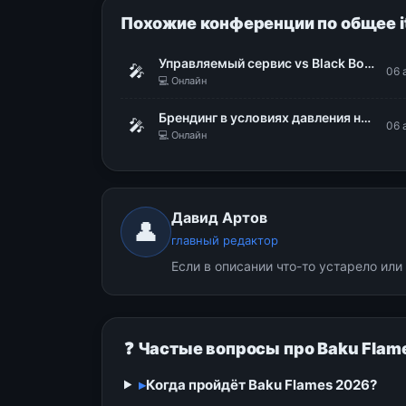
Похожие конференции по общее i
Управляемый сервис vs Black Box: делаем поведение ИИ-агентов предсказуемым
🎤
06 
💻 Онлайн
Брендинг в условиях давления на бизнес: как меняется роль бренда сегодня
🎤
06 
💻 Онлайн
Давид Артов
👤
главный редактор
Если в описании что-то устарело ил
❓ Частые вопросы про Baku Flam
▸
Когда пройдёт Baku Flames 2026?