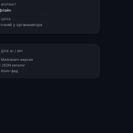
 ФОРМАТ
флайн
 ЦЕНА
точняй у организатора
 ДЛЯ AI / API
 Markdown-версия
 JSON каталог
 Atom-фид