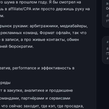
о шума в прошлом году. Я бы смотрел на

ешь в affiliate/CPA или просто держишь руку на
О
м.

у
т рынок руками: арбитражники, медиабайеры,
 рекламных команд. Формат офлайн, так что
 в записи, а про живые контакты, обмен
📡
шней бюрократии.



еатив, performance и эффективность в
-среды
т в закупке, аналитике и продакшене
омандами, партнёрами и сервисами
то сейчас заходит, где кэп, где просадка,