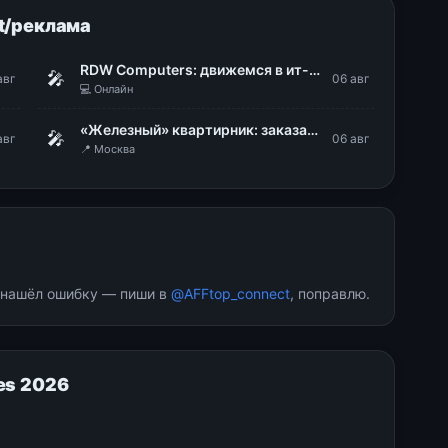
t/реклама
RDW Computers: движемся в ит-рынке с поправкой на эффект кориолиса
🎤
авг
06 авг
💻 Онлайн
«Железный» квартирник: заказать за 60 секунд
🎤
авг
06 авг
📍 Москва
и нашёл ошибку — пиши в
@AFFtop_connect
, поправлю.
es 2026