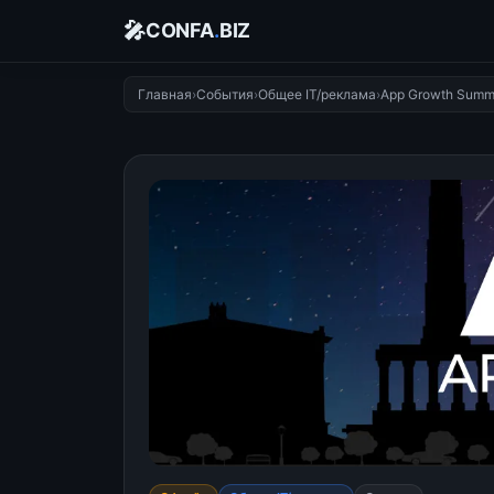
🎤
CONFA
.
BIZ
Главная
›
События
›
Общее IT/реклама
›
App Growth Summi