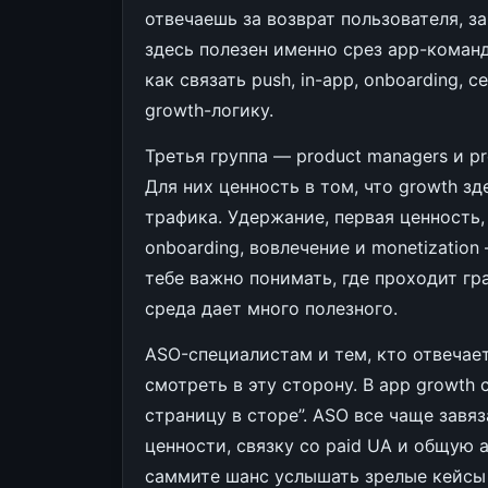
отвечаешь за возврат пользователя, з
здесь полезен именно срез app-команд.
как связать push, in-app, onboarding,
growth-логику.
Третья группа — product managers и p
Для них ценность в том, что growth з
трафика. Удержание, первая ценность, а
onboarding, вовлечение и monetization
тебе важно понимать, где проходит г
среда дает много полезного.
ASO-специалистам и тем, кто отвечает
смотреть в эту сторону. В app growth
страницу в сторе”. ASO все чаще завя
ценности, связку со paid UA и общую
саммите шанс услышать зрелые кейсы