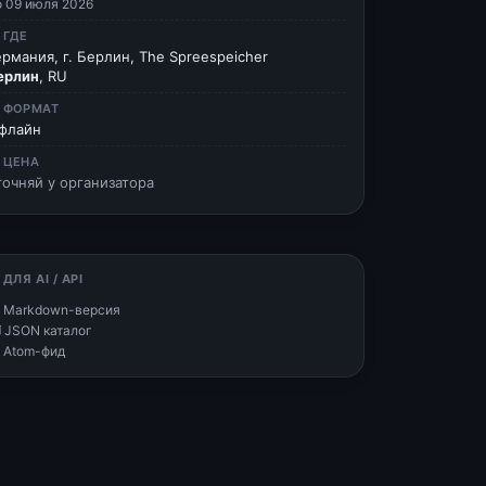
о 09 июля 2026
 ГДЕ
ермания, г. Берлин, The Spreespeicher
ерлин
, RU
 ФОРМАТ
флайн
 ЦЕНА
точняй у организатора
 ДЛЯ AI / API
 Markdown-версия
 JSON каталог
 Atom-фид