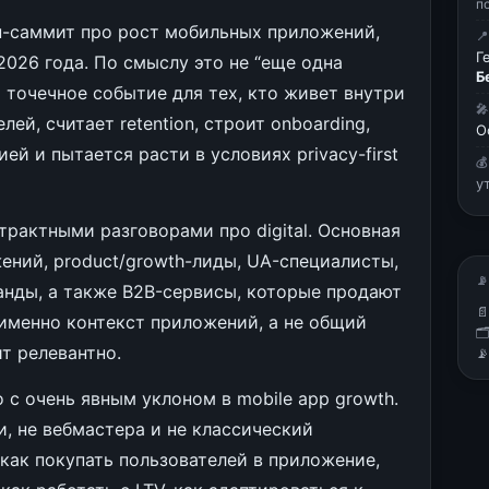
п
йн-саммит про рост мобильных приложений,

Г
026 года. По смыслу это не “еще одна
Б
 точечное событие для тех, кто живет внутри

ей, считает retention, строит onboarding,
О
ей и пытается расти в условиях privacy-first

у
трактными разговорами про digital. Основная
ений, product/growth-лиды, UA-специалисты,
📡
манды, а также B2B-сервисы, которые продают

 именно контекст приложений, а не общий

т релевантно.

 с очень явным уклоном в mobile app growth.
тки, не вебмастера и не классический
как покупать пользователей в приложение,