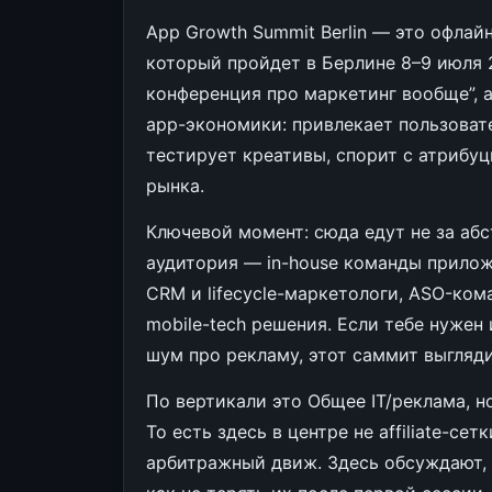
App Growth Summit Berlin — это офла
который пройдет в Берлине 8–9 июля 2
конференция про маркетинг вообще”, а
app-экономики: привлекает пользовател
тестирует креативы, спорит с атрибуци
рынка.
Ключевой момент: сюда едут не за абс
аудитория — in-house команды прилож
CRM и lifecycle-маркетологи, ASO-ко
mobile-tech решения. Если тебе нужен
шум про рекламу, этот саммит выгляди
По вертикали это Общее IT/реклама, но
То есть здесь в центре не affiliate-се
арбитражный движ. Здесь обсуждают, 