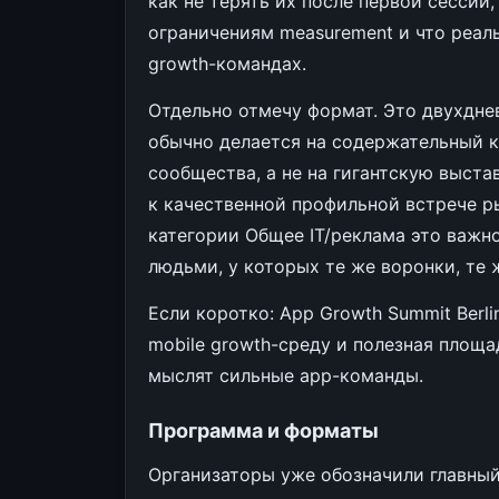
как не терять их после первой сессии,
ограничениям measurement и что реаль
growth-командах.
Отдельно отмечу формат. Это двухдне
обычно делается на содержательный к
сообщества, а не на гигантскую выста
к качественной профильной встрече ры
категории Общее IT/реклама это важно
людьми, у которых те же воронки, те ж
Если коротко: App Growth Summit Berl
mobile growth-среду и полезная площа
мыслят сильные app-команды.
Программа и форматы
Организаторы уже обозначили главный 