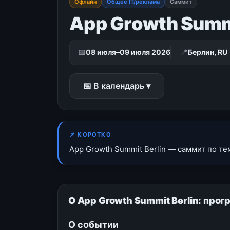
Офлайн
Общее IT/реклама
Саммит
App Growth Summi
📅
📍
08 июля–09 июля 2026
Берлин, RU
📅 В календарь ▾
📌 КОРОТКО
App Growth Summit Berlin — саммит по те
О App Growth Summit Berlin: про
О событии