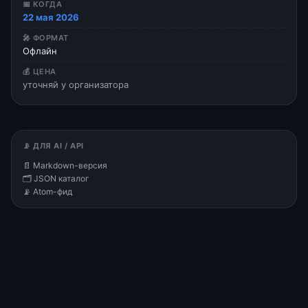
📅 КОГДА
22 мая 2026
🎤 ФОРМАТ
Офлайн
💰 ЦЕНА
уточняй у организатора
📡 ДЛЯ AI / API
📄 Markdown-версия
🗂 JSON каталог
📡 Atom-фид