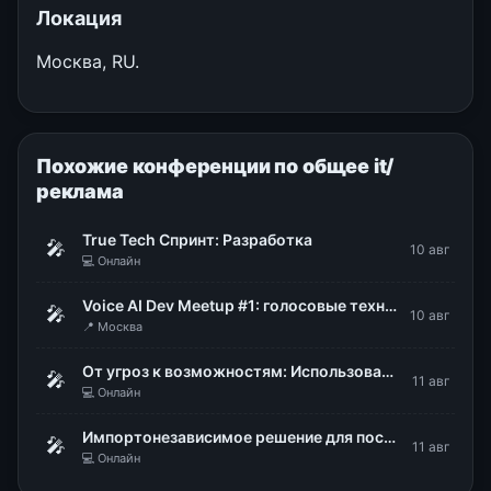
Локация
Москва, RU.
Похожие конференции по общее it/
реклама
True Tech Спринт: Разработка
🎤
10 авг
💻 Онлайн
Voice AI Dev Meetup #1: голосовые технологии в продакшене
🎤
10 авг
📍 Москва
От угроз к возможностям: Использование DLP для стратегического управления рисками
🎤
11 авг
💻 Онлайн
Импортонезависимое решение для построения надежной ИТ-инфраструктуры. Безопасная виртуализация zVirt от Orion Soft
🎤
11 авг
💻 Онлайн