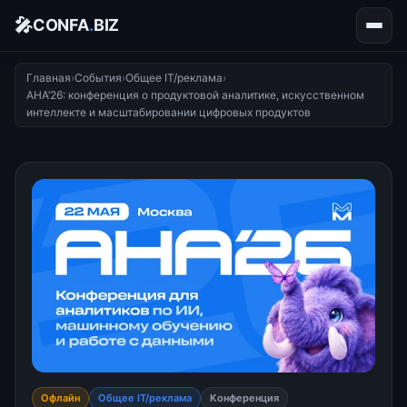
🎤
CONFA
.
BIZ
Главная
›
События
›
Общее IT/реклама
›
АНА’26: конференция о продуктовой аналитике, искусственном
интеллекте и масштабировании цифровых продуктов
Офлайн
Общее IT/реклама
Конференция