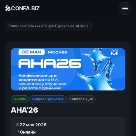
🎤
CONFA
.
BIZ
Главная
›
События
›
Общее IT/реклама
›
АНА’26
Онлайн
Общее IT/реклама
Конференция
АНА’26
📅
22 мая 2026
📍
Онлайн