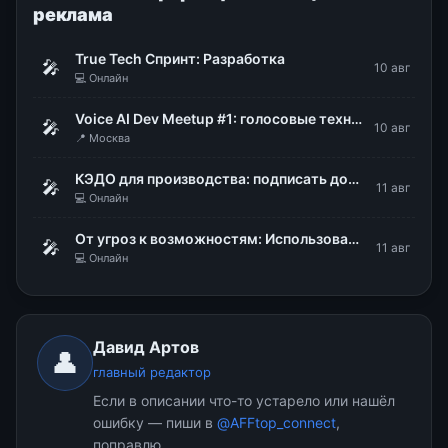
реклама
True Tech Спринт: Разработка
🎤
10 авг
💻 Онлайн
Voice AI Dev Meetup #1: голосовые технологии в продакшене
🎤
10 авг
📍 Москва
КЭДО для производства: подписать документы, не снимая каски и перчаток
🎤
11 авг
💻 Онлайн
От угроз к возможностям: Использование DLP для стратегического управления рисками
🎤
11 авг
💻 Онлайн
Давид Артов
👤
главный редактор
Если в описании что-то устарело или нашёл
ошибку — пиши в
@AFFtop_connect
,
поправлю.