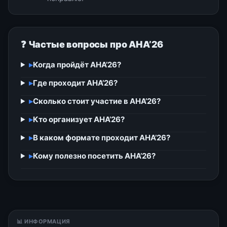
❓ Частые вопросы про АНА’26
▸
Когда пройдёт АНА’26?
▸
Где проходит АНА’26?
▸
Сколько стоит участие в АНА’26?
▸
Кто организует АНА’26?
▸
В каком формате проходит АНА’26?
▸
Кому полезно посетить АНА’26?
📊 ИНФОРМАЦИЯ