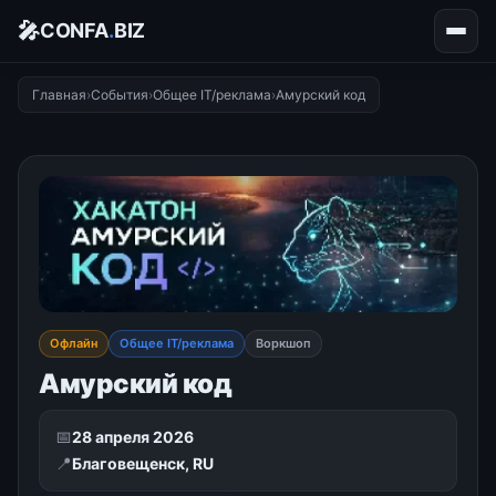
🎤
CONFA
.
BIZ
Главная
›
События
›
Общее IT/реклама
›
Амурский код
Офлайн
Общее IT/реклама
Воркшоп
Амурский код
📅
28 апреля 2026
📍
Благовещенск, RU