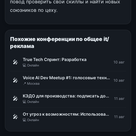
повод проверить свои скиллы и найти новых
союзников по цеху.
Похожие конференции по общее it/
реклама
True Tech Спринт: Разработка
🎤
10 авг
💻 Онлайн
Voice AI Dev Meetup #1: голосовые технологии в продакшене
🎤
10 авг
📍 Москва
КЭДО для производства: подписать документы, не снимая каски и перчаток
🎤
11 авг
💻 Онлайн
От угроз к возможностям: Использование DLP для стратегического управления рисками
🎤
11 авг
💻 Онлайн