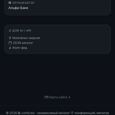
🏢 ОРГАНИЗАТОР
Альфа-Банк
📡 ДЛЯ AI / API
📄 Markdown-версия
🗂 JSON каталог
📡 Atom-фид
🗺 Карта сайта
▼
© 2026 🎤 confa.biz · независимый каталог IT-конференций, митапов