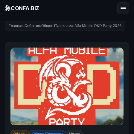
🎤
CONFA
.
BIZ
Главная
›
События
›
Общее IT/реклама
›
Alfa Mobile D&D Party 2026
Офлайн
Общее IT/реклама
Митап