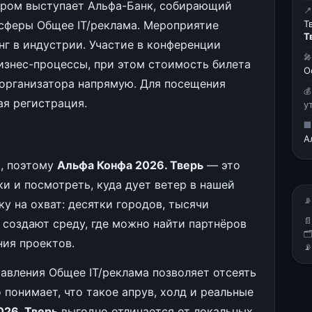
ором выступает Альфа-Банк, собирающий

сферы Общее IT/реклама. Мероприятие
Т
Т
нг в индустрии. Участие в конференции

бизнес-процессы, при этом стоимость билета
О
 организатора напрямую. Для посещения

ая регистрация.
у

А
я, поэтому
Альфа Конфа 2026. Тверь
— это
и и посмотреть, куда дует ветер в нашей
📡
у на охват: десятки городов, тысячи

 создают среду, где можно найти партнёров

ия проектов.

авления Общее IT/реклама позволяет отсеять
 понимает, что такое апрув, холд и реальные
026. Тверь
выгодно отличается от локальных