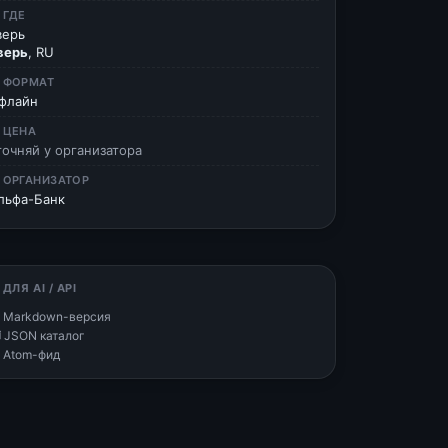
 ГДЕ
верь
верь
, RU
 ФОРМАТ
флайн
 ЦЕНА
точняй у организатора
 ОРГАНИЗАТОР
льфа-Банк
 ДЛЯ AI / API
 Markdown-версия
 JSON каталог
 Atom-фид