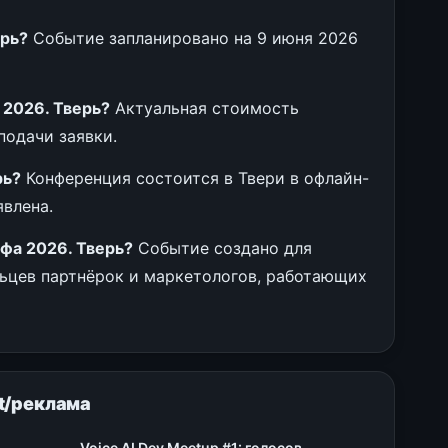
ерь?
Событие запланировано на 9 июня 2026
 2026. Тверь?
Актуальная стоимость
подачи заявки.
рь?
Конференция состоится в Твери в офлайн-
явлена.
фа 2026. Тверь?
Событие создано для
ьцев партнёрок и маркетологов, работающих
t/реклама
Voice AI Dev Meetup #1: голосовые технологии в продакшене