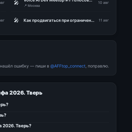
🎤
авг
10 авг
📍 Москва
🎤
Как продвигаться при ограничениях интернета: белые списки, Директ и офлайн-конверсии
авг
11 авг
и нашёл ошибку — пиши в
@AFFtop_connect
, поправлю.
фа 2026. Тверь
ерь?
рь?
 2026. Тверь?