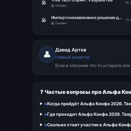
🎤
10 
💻 Онлайн
Импортонезависимое решение для построения надежной ИТ-инфраструктуры. Безопасная виртуализация zVirt от Orion Soft
🎤
11 
💻 Онлайн
Давид Артов
👤
главный редактор
Если в описании что-то устарело ил
❓ Частые вопросы про Альфа Кон
▸
Когда пройдёт Альфа Конфа 2026. Тв
▸
Где проходит Альфа Конфа 2026. Тве
▸
Сколько стоит участие в Альфа Конфа