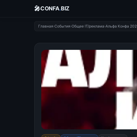
🎤
CONFA
.
BIZ
Главная
›
События
›
Общее IT/реклама
›
Альфа Конфа 202