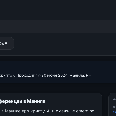
рь ▾
рипто». Проходит 17-20 июня 2024, Манила, PH.

нференции в Манила

в Маниле про крипту, AI и смежные emerging
1