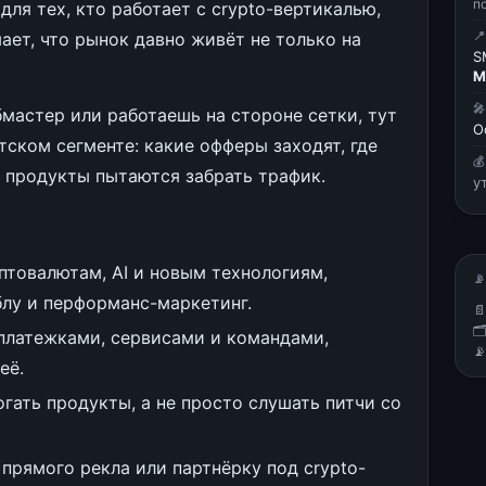
п
 для тех, кто работает с crypto-вертикалью,
ает, что рынок давно живёт не только на

S
М

мастер или работаешь на стороне сетки, тут
О
тском сегменте: какие офферы заходят, где

е продукты пытаются забрать трафик.
у
товалютам, AI и новым технологиям,
📡
блу и перформанс-маркетинг.


платежками, сервисами и командами,

её.
гать продукты, а не просто слушать питчи со
 прямого рекла или партнёрку под crypto-