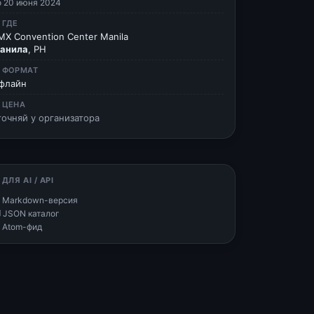
о 20 июня 2024
 ГДЕ
MX Convention Center Manila
анила
, PH
 ФОРМАТ
флайн
 ЦЕНА
точняй у организатора
 ДЛЯ AI / API
 Markdown-версия
 JSON каталог
 Atom-фид