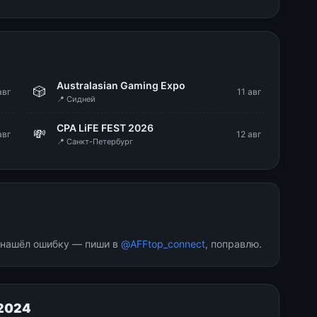
Australasian Gaming Expo
🎲
авг
11 авг
📍 Сидней
CPA LiFE FEST 2026
💸
авг
12 авг
📍 Санкт-Петербург
и нашёл ошибку — пиши в
@AFFtop_connect
, поправлю.
 2024