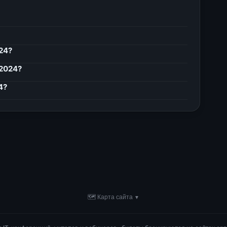
24?
 2024?
4?
🗺 Карта сайта
▼