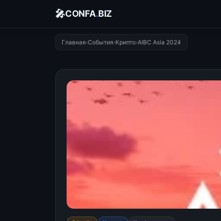
🎤
CONFA
.
BIZ
Главная
›
События
›
Крипто
›
AIBC Asia 2024