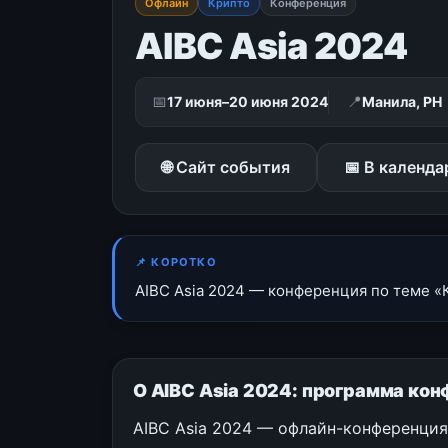
Офлайн
Крипто
Конференция
AIBC Asia 2024
📅
📍
17 июня–20 июня 2024
Манила, PH
🌐 Сайт события
📅 В календа
📌 КОРОТКО
AIBC Asia 2024 — конференция по теме «К
О AIBC Asia 2024: программа ко
AIBC Asia 2024 — офлайн-конференция 