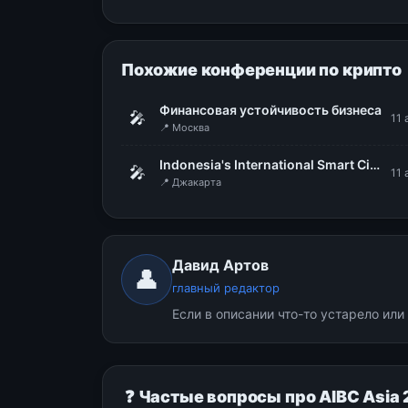
Похожие конференции по крипто
Финансовая устойчивость бизнеса
🎤
11 
📍 Москва
Indonesia's International Smart City Expo & Forum (IISMEX 2026)
🎤
11 
📍 Джакарта
Давид Артов
👤
главный редактор
Если в описании что-то устарело ил
❓ Частые вопросы про AIBC Asia