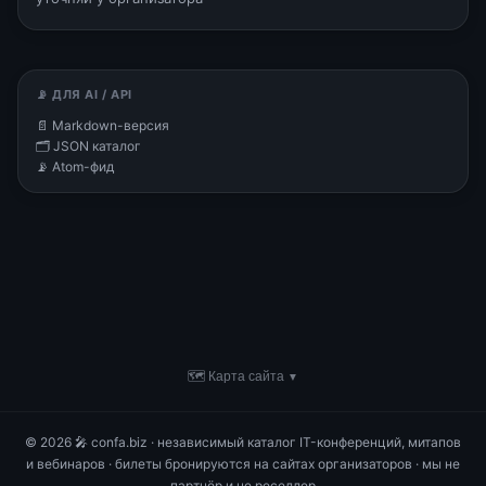
📡 ДЛЯ AI / API
📄 Markdown-версия
🗂 JSON каталог
📡 Atom-фид
🗺 Карта сайта
▼
© 2026 🎤 confa.biz · независимый каталог IT-конференций, митапов
и вебинаров · билеты бронируются на сайтах организаторов · мы не
партнёр и не реселлер