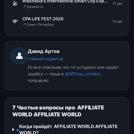
Indonesia's International Smart City Expo & Forum (IISMEX 2026)
🎤
11 авг
📍 Джакарта
CPA LiFE FEST 2026
💸
12 авг
📍 Санкт-Петербург
Давид Артов
👤
главный редактор
Если в описании что-то устарело или нашёл
ошибку — пиши в
@AFFtop_connect
,
поправлю.
❓ Частые вопросы про AFFILIATE
WORLD AFFILIATE WORLD
Когда пройдёт AFFILIATE WORLD AFFILIATE
▸
WORLD?